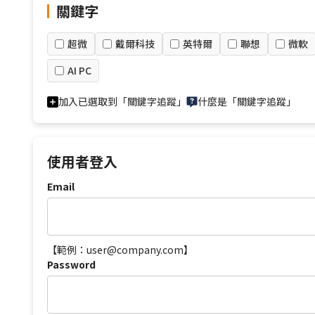
關鍵字
超微
戴爾科技
英特爾
聯想
微軟
AI PC
加入已選取到「關鍵字追蹤」
什麼是「關鍵字追蹤」
使用者登入
Email
【範例：user@company.com】
Password