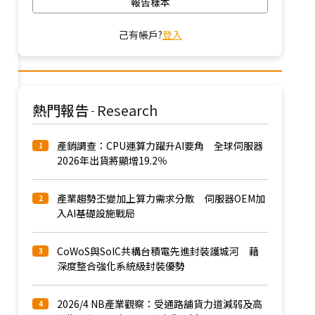
報告樣本
己有帳戶?
登入
熱門報告
Research
-
產銷調查：CPU運算力躍升AI要角 全球伺服器
1
2026年出貨將顯增19.2％
產業趨勢丕變加上算力需求分散 伺服器OEM加
2
入AI基礎設施戰局
CoWoS與SoIC共構台積電先進封裝護城河 藉
3
深度整合強化系統級封裝優勢
2026/4 NB產業觀察：受通路舖貨力道減弱及高
4