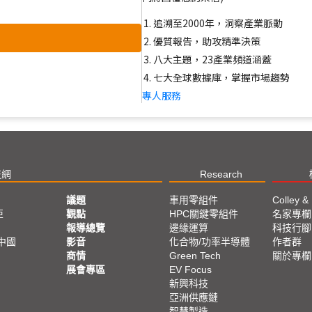
追溯至2000年，洞察產業脈動
優質報告，助攻精準決策
八大主題，23產業頻道涵蓋
七大全球數據庫，掌握市場趨勢
專人服務
技網
Research
議題
車用零組件
Colley &
亞
觀點
HPC關鍵零組件
名家專欄
報導總覽
邊緣運算
科技行腳
中國
影音
化合物/功率半導體
作者群
商情
Green Tech
關於專欄
展會專區
EV Focus
新興科技
亞洲供應鏈
智慧製造