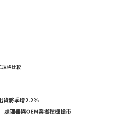
 PC規格比較
出貨將季增2.2%
C新機 處理器與OEM業者積極搶市