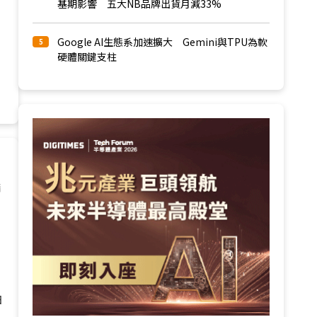
基期影響 五大NB品牌出貨月減33%
Google AI生態系加速擴大 Gemini與TPU為軟
5
硬體關鍵支柱
請
日