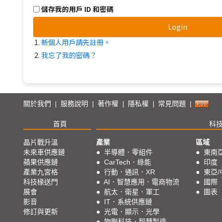
儲存我的用戶 ID 和密碼
Login
新個人用戶請先註冊。
我忘了我的密碼？
關於我們
服務說明
著作權
隱私權
常見問題
|
|
|
|
|
首頁
科
晶片戰升溫
產業
區域
未來車供應鏈
●
半導體．零組件
●
東南
蘋果供應鏈
●
CarTech．綠能
●
印度
產業九宮格
●
行動．通訊．XR
●
東亞/
科技椽送門
●
AI．智慧應用．電商物流
●
國際
展會
●
航太．衛星．軍工
●
圖表
影音
●
IT．系統供應鏈
修訂與更新
●
光電．顯示．光學
●
物聯科技．智慧製造