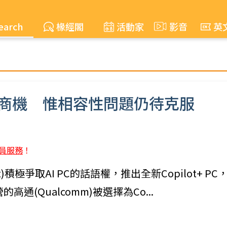
earch
椽經閣
活動家
影音
英
n Arm商機 惟相容性問題仍待克服
員服務
！
soft)積極爭取AI PC的話語權，推出全新Copilot+ PC
通(Qualcomm)被選擇為Co...