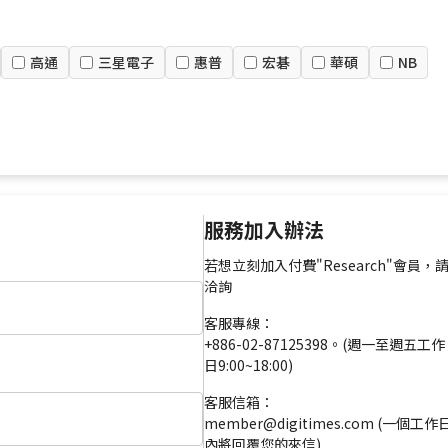
高通
三星電子
惠普
宏碁
華碩
NB
服務加入辦法
若想立刻加入付費"Research"會員，
洽詢
客服專線：
+886-02-87125398。(週一至週五工作
日9:00~18:00)
客服信箱：
member@digitimes.com (一個工作
內將回覆您的來信)