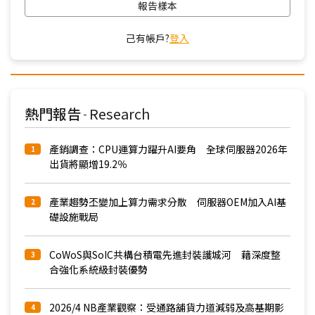
報告樣本
己有帳戶?
登入
熱門報告
Research
-
產銷調查：CPU運算力躍升AI要角 全球伺服器2026年
1
出貨將顯增19.2％
產業趨勢丕變加上算力需求分散 伺服器OEM加入AI基
2
礎設施戰局
CoWoS與SoIC共構台積電先進封裝護城河 藉深度整
3
合強化系統級封裝優勢
2026/4 NB產業觀察：受通路舖貨力道減弱及高基期影
4