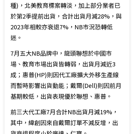
種)，北美教育標案轉淡，加上部分業者已
於第2季提前出貨，合計出貨月減28%，與
2023年相較亦衰退7%，NB巿況恐轉低
迷。
7月五大NB品牌中，龍頭聯想於中國巿
場、教育巿場出貨皆轉弱，出貨月減近3
成；惠普(HP)則因代工廠擴大外移生產線
而暫時影響出貨動能；戴爾(Dell)則因前月
基期較低，出貨表現優於聯想、惠普。
前三大代工廠7月合計NB出貨月減19%，
其中，緯創因來自戴爾訂單不減反增，出
貨衰退程度小於廣達、仁寶。