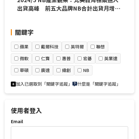
出貨高峰 前五大品牌NB合計出貨月增
23%
關鍵字
蘋果
戴爾科技
英特爾
聯想
微軟
仁寶
惠普
宏碁
英業達
華碩
廣達
緯創
NB
加入已選取到「關鍵字追蹤」
什麼是「關鍵字追蹤」
使用者登入
Email