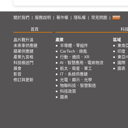
關於我們
服務說明
著作權
隱私權
常見問題
|
|
|
|
|
首頁
科
晶片戰升溫
產業
區域
未來車供應鏈
●
半導體．零組件
●
東南
蘋果供應鏈
●
CarTech．綠能
●
印度
產業九宮格
●
行動．通訊．XR
●
東亞/
科技椽送門
●
AI．智慧應用．電商物流
●
國際
展會
●
航太．衛星．軍工
●
圖表
影音
●
IT．系統供應鏈
修訂與更新
●
光電．顯示．光學
●
物聯科技．智慧製造
●
科技政策
●
圖表