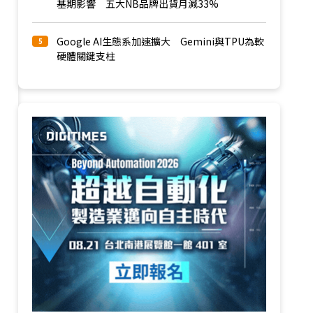
基期影響 五大NB品牌出貨月減33%
Google AI生態系加速擴大 Gemini與TPU為軟
5
硬體關鍵支柱