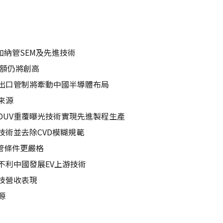
加納管SEM及先進技術
金額仍將創高
出口管制將牽動中國半導體布局
來源
DUV重覆曝光技術實現先進製程生產
術並去除CVD模糊規範
管條件更嚴格
不利中國發展EV上游技術
技營收表現
源