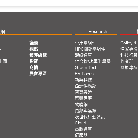
技網
Research
議題
車用零組件
Colley &
亞
觀點
HPC關鍵零組件
名家專欄
報導總覽
邊緣運算
科技行腳
中國
影音
化合物/功率半導體
作者群
商情
Green Tech
關於專欄
展會專區
EV Focus
新興科技
亞洲供應鏈
智慧製造
智慧家庭
物聯網
寬頻與無線
次世代行動通訊
Cloud
電腦運算
伺服器