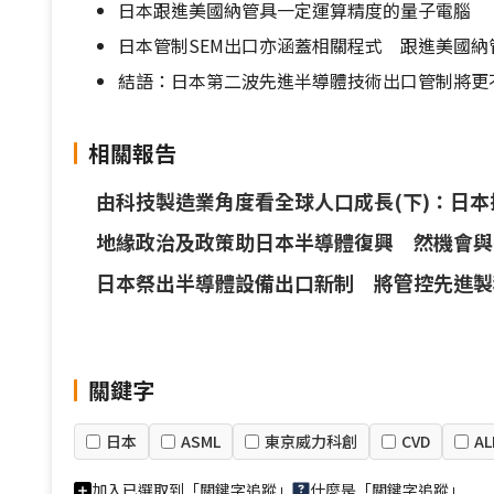
日本跟進美國納管具一定運算精度的量子電腦
日本管制SEM出口亦涵蓋相關程式 跟進美國納管
結語：日本第二波先進半導體技術出口管制將更
相關報告
由科技製造業角度看全球人口成長(下)：日
地緣政治及政策助日本半導體復興 然機會與
日本祭出半導體設備出口新制 將管控先進製
關鍵字
日本
ASML
東京威力科創
CVD
AL
加入已選取到「關鍵字追蹤」
什麼是「關鍵字追蹤」