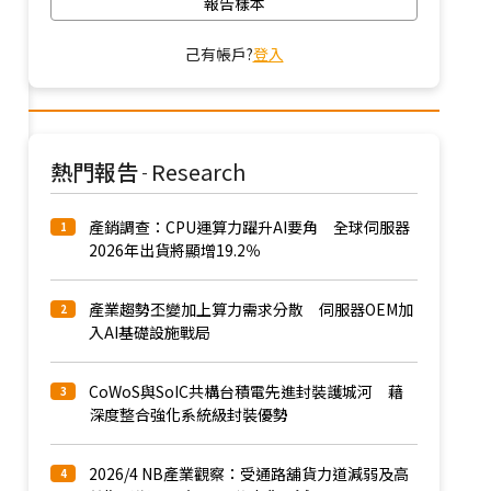
報告樣本
己有帳戶?
登入
熱門報告
Research
-
產銷調查：CPU運算力躍升AI要角 全球伺服器
1
2026年出貨將顯增19.2％
產業趨勢丕變加上算力需求分散 伺服器OEM加
2
入AI基礎設施戰局
CoWoS與SoIC共構台積電先進封裝護城河 藉
3
深度整合強化系統級封裝優勢
2026/4 NB產業觀察：受通路舖貨力道減弱及高
4