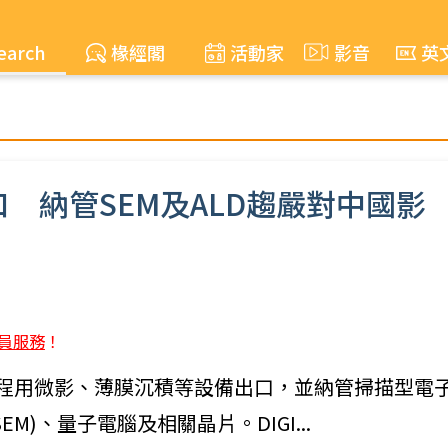
earch
椽經閣
活動家
影音
英
 納管SEM及ALD趨嚴對中國影
員服務
！
製程用微影、薄膜沉積等設備出口，並納管掃描型電
pe；SEM)、量子電腦及相關晶片。DIGI...