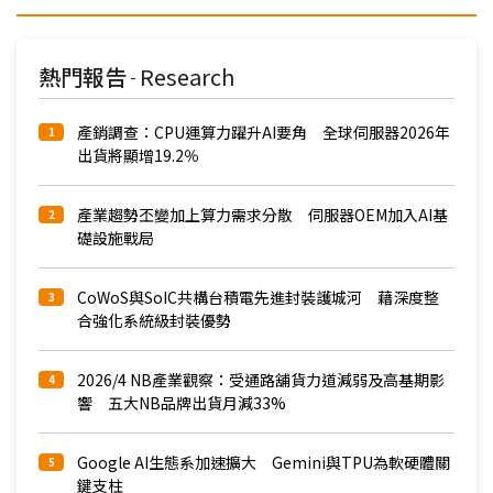
熱門報告
Research
-
產銷調查：CPU運算力躍升AI要角 全球伺服器2026年
1
出貨將顯增19.2％
產業趨勢丕變加上算力需求分散 伺服器OEM加入AI基
2
礎設施戰局
CoWoS與SoIC共構台積電先進封裝護城河 藉深度整
3
合強化系統級封裝優勢
2026/4 NB產業觀察：受通路舖貨力道減弱及高基期影
4
響 五大NB品牌出貨月減33%
Google AI生態系加速擴大 Gemini與TPU為軟硬體關
5
鍵支柱