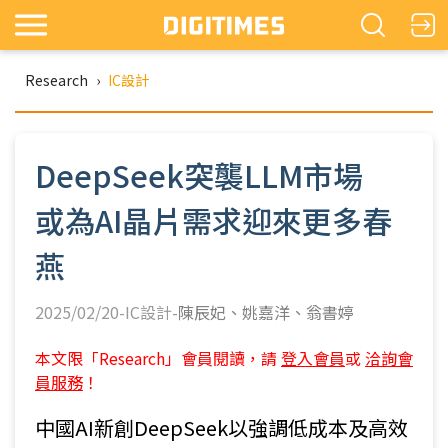
Research
›
IC設計
DeepSeek突襲LLM市場
或為AI晶片需求迎來更多春
燕
2025/02/20-IC設計-
陳辰妃
姚嘉洋
翁書婷
本文限「Research」會員閱讀，請
登入會員
或
洽詢會
員服務
！
中國AI新創DeepSeek以強調低成本及高效