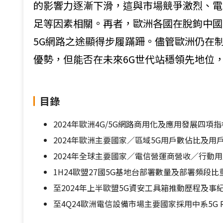
的影響力逐漸下滑，這與市場競爭激烈、電
足等因素相關。再者，歐洲各國在脫鉤中國
5G網路之途顯得步履蹣跚。儘管歐洲仍在
優勢，但能否在未來6G世代站穩領先地位
目錄
2024年歐洲4G/5G網路商用化及應用發展四
2024年歐洲主要國家／區域5G用戶數佔比及用
2024年全球主要國家／電信營運商營收／行動用
1H24歐盟27國5G基地台部署數量及部署頻段比
至2024年上半歐盟5G資安工具箱推動歷程及事
至4Q24歐洲電信設備市場主要國家採用中系5G 