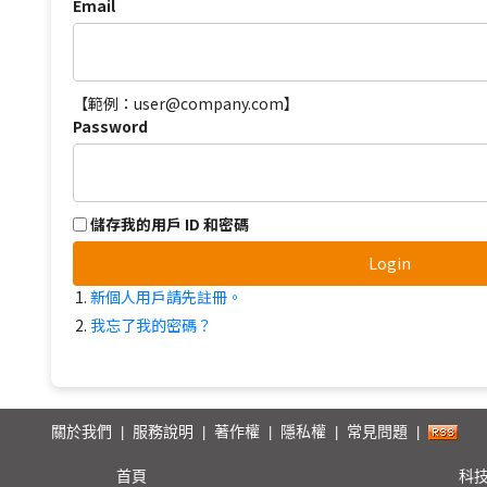
Email
【範例：user@company.com】
Password
儲存我的用戶 ID 和密碼
Login
新個人用戶請先註冊。
我忘了我的密碼？
關於我們
服務說明
著作權
隱私權
常見問題
|
|
|
|
|
首頁
科