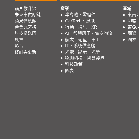
晶片戰升溫
產業
區域
未來車供應鏈
●
半導體．零組件
●
東南
蘋果供應鏈
●
CarTech．綠能
●
印度
產業九宮格
●
行動．通訊．XR
●
東亞/
科技椽送門
●
AI．智慧應用．電商物流
●
國際
展會
●
航太．衛星．軍工
●
圖表
影音
●
IT．系統供應鏈
修訂與更新
●
光電．顯示．光學
●
物聯科技．智慧製造
●
科技政策
●
圖表