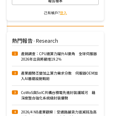
報告樣本
己有帳戶?
登入
熱門報告
Research
-
產銷調查：CPU運算力躍升AI要角 全球伺服器
1
2026年出貨將顯增19.2％
產業趨勢丕變加上算力需求分散 伺服器OEM加
2
入AI基礎設施戰局
CoWoS與SoIC共構台積電先進封裝護城河 藉
3
深度整合強化系統級封裝優勢
2026/4 NB產業觀察：受通路舖貨力道減弱及高
4