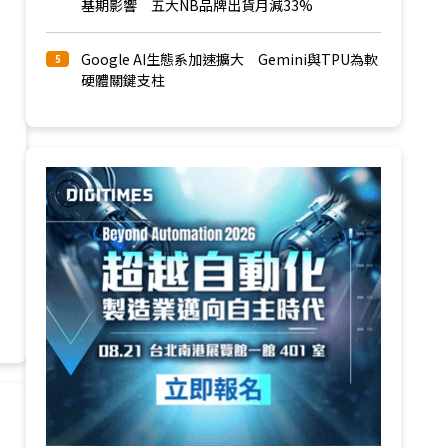
基期影響 五大NB品牌出貨月減33%
Google AI生態系加速擴大 Gemini與TPU為軟
5
硬體關鍵支柱