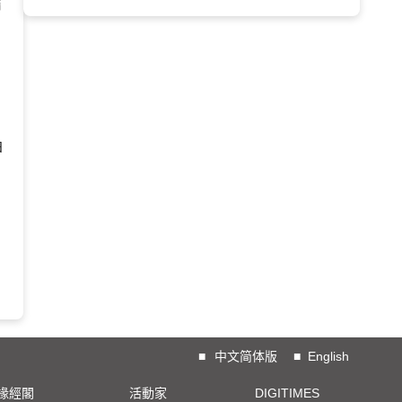
請
日
■
中文简体版
■
English
椽經閣
活動家
DIGITIMES