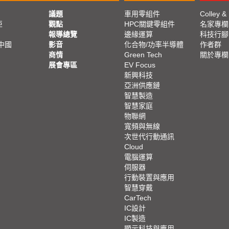
議題
車用零組件
Colley &
亞
觀點
HPC關鍵零組件
名家專欄
報導總覽
邊緣運算
科技行腳
中國
影音
化合物/功率半導體
作者群
商情
Green Tech
關於專欄
展會專區
EV Focus
新興科技
亞洲供應鏈
智慧製造
智慧家庭
物聯網
寬頻與無線
次世代行動通訊
Cloud
電腦運算
伺服器
行動裝置與應用
智慧穿戴
CarTech
IC設計
IC製造
顯示科技與應用