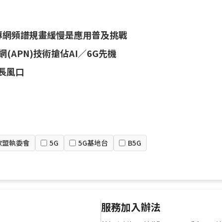
專網頻譜規畫緩慢是應用普及挑戰
網(APN)技術搶佔AI／6G先機
長風口
歐盟執委會
5G
5G基地台
B5G
服務加入辦法