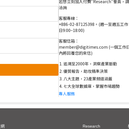
若想立刻加入付費"Research"會員，
洽詢
客服專線：
+886-02-87125398。(週一至週五工作
日9:00~18:00)
客服信箱：
member@digitimes.com (一個工作
內將回覆您的來信)
追溯至2000年，洞察產業脈動
優質報告，助攻精準決策
八大主題，23產業頻道涵蓋
七大全球數據庫，掌握市場趨勢
專人服務
技網
Research