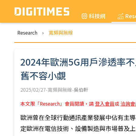
科技網
Res
Research
›
寬頻與無線
2024年歐洲5G用戶滲透率
舊不容小覷
2025/02/27-寬頻與無線-
吳伯軒
本文限「Research」會員閱讀，請
登入會員
或
洽詢會
歐洲曾在全球行動通訊產業發展中佔有主導
定歐洲在電信技術、設備製造與市場普及上