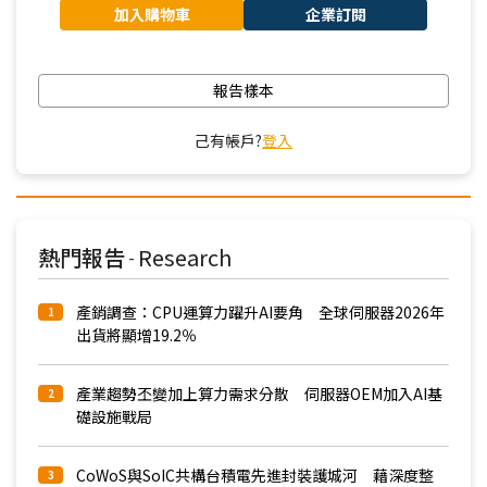
加入購物車
企業訂閱
報告樣本
己有帳戶?
登入
熱門報告
Research
-
產銷調查：CPU運算力躍升AI要角 全球伺服器2026年
1
出貨將顯增19.2％
產業趨勢丕變加上算力需求分散 伺服器OEM加入AI基
2
礎設施戰局
CoWoS與SoIC共構台積電先進封裝護城河 藉深度整
3