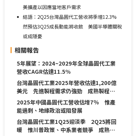
美擴產以因應當地客戶需求
結語：2Q25台灣晶圓代工營收將季增12.3%
然預估3Q25成長動能將收斂 美國半導體關稅
或成隱憂
相關報告
5年展望：2024~2029年全球晶圓代工業
營收CAGR估達11.5%
台灣晶圓代工業2025年營收估達1,200億
美元 先進製程需求仍強勁 成熟製程需
求未穩將降價
2025年中國晶圓代工營收估增7％ 惟產
能過剩、地緣政治或阻發展
台灣晶圓代工業1Q25迎淡季 2Q25將回
暖 惟川普政策、中系業者競爭 成熟製