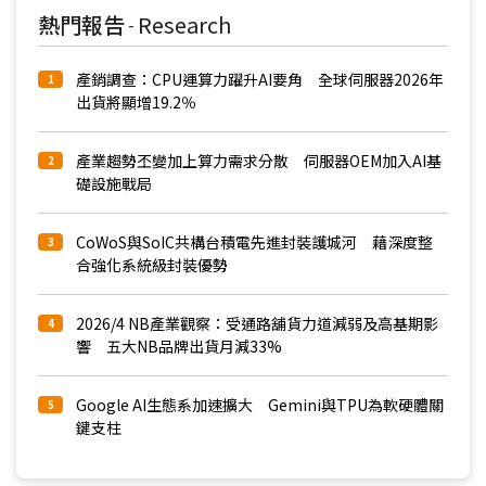
熱門報告
Research
-
產銷調查：CPU運算力躍升AI要角 全球伺服器2026年
1
出貨將顯增19.2％
產業趨勢丕變加上算力需求分散 伺服器OEM加入AI基
2
礎設施戰局
CoWoS與SoIC共構台積電先進封裝護城河 藉深度整
3
合強化系統級封裝優勢
2026/4 NB產業觀察：受通路舖貨力道減弱及高基期影
4
響 五大NB品牌出貨月減33%
Google AI生態系加速擴大 Gemini與TPU為軟硬體關
5
鍵支柱