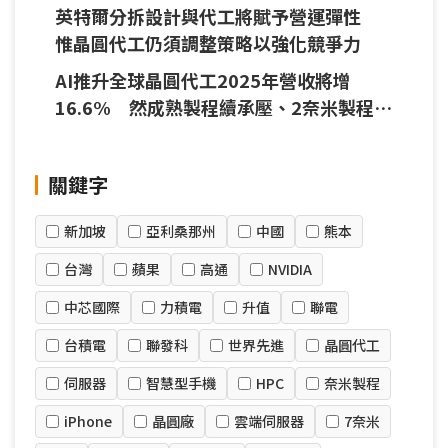
程續承壓
英特爾分拆設計與代工將賦予營運彈性
惟晶圓代工仍須調整策略以強化競爭力
AI推升全球晶圓代工2025年營收將增
16.6% 然成熟製程續承壓、2奈米製程良
率將成量產關鍵
關鍵字
新加坡
亞利桑那州
中國
熊本
台灣
蘋果
高通
NVIDIA
中芯國際
力積電
升值
聯電
台積電
聯發科
世界先進
晶圓代工
伺服器
智慧型手機
HPC
奈米製程
iPhone
晶圓廠
雲端伺服器
7奈米