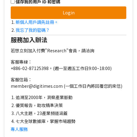
儲存我的用戶 ID 和密碼
Login
新個人用戶請先註冊。
我忘了我的密碼？
服務加入辦法
若想立刻加入付費"Research"會員，請洽詢
客服專線：
+886-02-87125398。(週一至週五工作日9:00~18:00)
客服信箱：
member@digitimes.com (一個工作日內將回覆您的來信)
追溯至2000年，洞察產業脈動
優質報告，助攻精準決策
八大主題，23產業頻道涵蓋
七大全球數據庫，掌握市場趨勢
專人服務