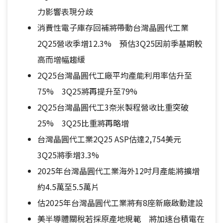
力影響表現分歧
消費性電子庫存回補將帶動台灣晶圓代工業
2Q25營收季增12.3% 預估3Q25因前季基期較
高而增幅趨緩
2Q25台灣晶圓代工廠平均產能利用率估升至
75% 3Q25將再提升至79%
2Q25台灣晶圓代工3奈米製程營收比重突破
25% 3Q25比重將再略增
台灣晶圓代工業2Q25 ASP估達2,754美元
3Q25將季增3.3%
2025年台灣晶圓代工業海外12吋月產能將擴增
約4.5萬至5.5萬片
估2025年台灣晶圓代工業將有8座新廠啟動建設
美半導體關稅若採原產地規範 將加速台積電在