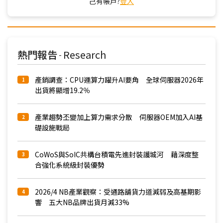
己有帳戶?
登入
熱門報告
Research
-
產銷調查：CPU運算力躍升AI要角 全球伺服器2026年
1
出貨將顯增19.2％
產業趨勢丕變加上算力需求分散 伺服器OEM加入AI基
2
礎設施戰局
CoWoS與SoIC共構台積電先進封裝護城河 藉深度整
3
合強化系統級封裝優勢
2026/4 NB產業觀察：受通路舖貨力道減弱及高基期影
4
響 五大NB品牌出貨月減33%