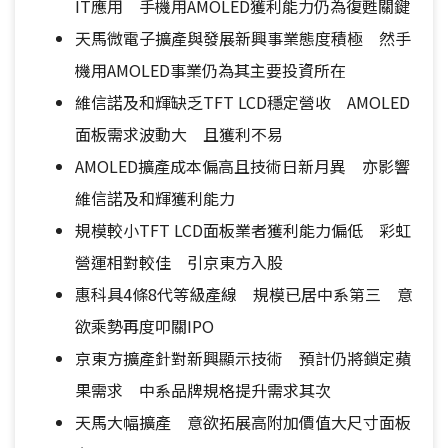
IT應用 手機用AMOLED獲利能力仍為復甦關鍵
天馬微電子擴產與發展新興事業態度積極 然手
機用AMOLED事業仍為其主要投資所在
維信諾及和輝缺乏TFT LCD穩定營收 AMOLED
面板需求波動大 且獲利不易
AMOLED擴產成本偏高且技術日新月異 亦影響
維信諾及和輝獲利能力
規模較小TFT LCD面板業者獲利能力偏低 彩虹
營運相對較佳 引京東方入股
惠科具4條8代等級產線 規模已居中系第三 意
欲乘勢再度叩關IPO
京東方擴產針對新興顯示技術 預計仍將鎖定蘋
果需求 中系品牌規格提升需求其次
天馬大幅擴產 意欲拓展高附加價值大尺寸面板