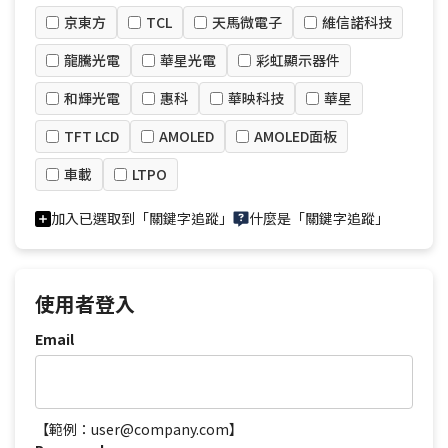
京東方
TCL
天馬微電子
維信諾科技
龍騰光電
華星光電
彩虹顯示器件
和輝光電
惠科
華映科技
華星
TFT LCD
AMOLED
AMOLED面板
車載
LTPO
加入已選取到「關鍵字追蹤」
什麼是「關鍵字追蹤」
使用者登入
Email
【範例：user@company.com】