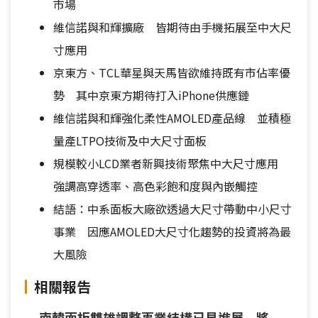
市場
維信諾與和輝擴廠 皆期待由手機拓展至中大尺
寸應用
京東方、TCL華星與天馬皆欲維持既有市佔率優
勢 其中京東方期待打入iPhone供應鏈
維信諾與和輝強化柔性AMOLED產品線 並積極
量產LTPO技術及中大尺寸面板
規模較小LCD業者新興技術聚焦中大尺寸應用
強調高穿透率、高色彩飽和度與內嵌觸控
結語：中系面板大廠欲透過大尺寸帶動中小尺寸
事業 因應AMOLED大尺寸化趨勢的投資將為最
大風險
相關報告
南韓面板雙雄調整事業結構已見進展 將