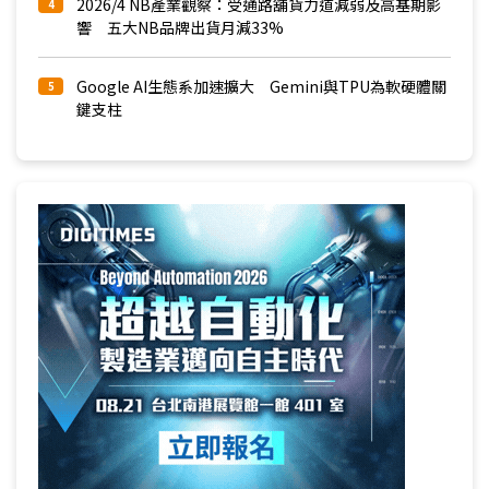
2026/4 NB產業觀察：受通路舖貨力道減弱及高基期影
4
響 五大NB品牌出貨月減33%
Google AI生態系加速擴大 Gemini與TPU為軟硬體關
5
鍵支柱