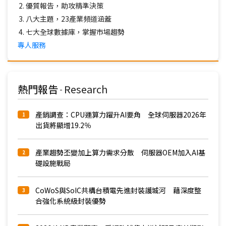
優質報告，助攻精準決策
八大主題，23產業頻道涵蓋
七大全球數據庫，掌握市場趨勢
專人服務
熱門報告
Research
-
產銷調查：CPU運算力躍升AI要角 全球伺服器2026年
1
出貨將顯增19.2％
產業趨勢丕變加上算力需求分散 伺服器OEM加入AI基
2
礎設施戰局
CoWoS與SoIC共構台積電先進封裝護城河 藉深度整
3
合強化系統級封裝優勢