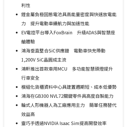
利性
鋰金屬負極固態電池具高能量密度與快速放電能
力 提升電動車續航力與加速性能
EV電控平台導入FoxBrain 升級ADAS與智慧座
艙體驗
鴻海垂直整合SiC供應鏈 電動車快充帶動
1,200V SiC晶圓成主流
鴻軒推出首款車用MCU 多功能智慧頭燈提升
行車安全
模組化貨櫃資料中心具建置週期短、成本低優勢
鴻海在GB300 NVL72關鍵零件具高度自製能力
輪式人形機器人為工廠應用主力 簡單任務替代
效益高
靈巧手透過NVIDIA Isaac Sim提高開發效率