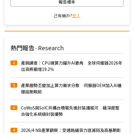
報告樣本
己有帳戶?
登入
熱門報告
Research
-
產銷調查：CPU運算力躍升AI要角 全球伺服器2026年
1
出貨將顯增19.2％
產業趨勢丕變加上算力需求分散 伺服器OEM加入AI基
2
礎設施戰局
CoWoS與SoIC共構台積電先進封裝護城河 藉深度整
3
合強化系統級封裝優勢
2026/4 NB產業觀察：受通路舖貨力道減弱及高基期影
4