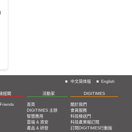
日
■
中文简体版
■
English
椽經閣
活動家
DIGITIMES
 Friends
首頁
關於我們
DIGITIMES 主辦
會員服務
智慧應用
科技椽送門
雲端 & 資安
科技產業報訂閱
產品 & 研發
訂閱DIGITIMES行動版