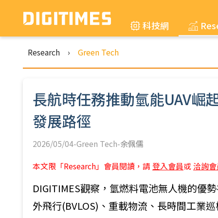
科技網
Res
Research
›
Green Tech
長航時任務推動氫能UAV崛
發展路徑
2026/05/04-Green Tech-
余佩儒
本文限「Research」會員閱讀，請
登入會員
或
洽詢會
DIGITIMES觀察，氫燃料電池無人機的
外飛行(BVLOS)、重載物流、長時間工