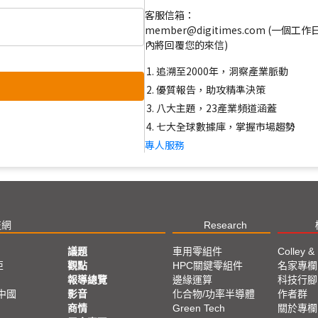
客服信箱：
member@digitimes.com (一個工作
內將回覆您的來信)
追溯至2000年，洞察產業脈動
優質報告，助攻精準決策
八大主題，23產業頻道涵蓋
七大全球數據庫，掌握市場趨勢
專人服務
技網
Research
議題
車用零組件
Colley &
亞
觀點
HPC關鍵零組件
名家專欄
報導總覽
邊緣運算
科技行腳
中國
影音
化合物/功率半導體
作者群
商情
Green Tech
關於專欄