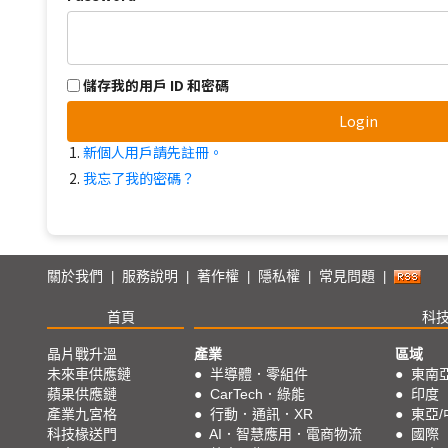
儲存我的用戶 ID 和密碼
Login
新個人用戶請先註冊。
我忘了我的密碼？
關於我們
服務說明
著作權
隱私權
常見問題
|
|
|
|
|
首頁
科
晶片戰升溫
產業
區域
未來車供應鏈
●
半導體．零組件
●
東南
蘋果供應鏈
●
CarTech．綠能
●
印度
產業九宮格
●
行動．通訊．XR
●
東亞/
科技椽送門
●
AI．智慧應用．電商物流
●
國際