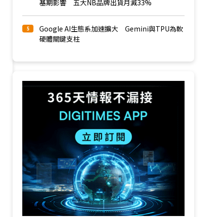
基期影響 五大NB品牌出貨月減33%
Google AI生態系加速擴大 Gemini與TPU為軟
5
硬體關鍵支柱