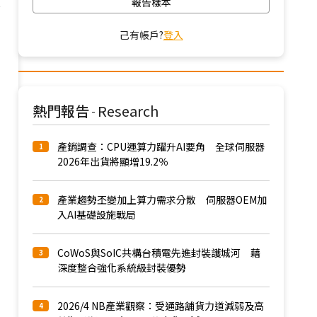
報告樣本
企
己有帳戶?
登入
熱門報告
Research
-
產銷調查：CPU運算力躍升AI要角 全球伺服器
1
2026年出貨將顯增19.2％
產業趨勢丕變加上算力需求分散 伺服器OEM加
2
入AI基礎設施戰局
CoWoS與SoIC共構台積電先進封裝護城河 藉
3
深度整合強化系統級封裝優勢
2026/4 NB產業觀察：受通路舖貨力道減弱及高
4