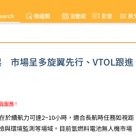
earch
椽經閣
活動家
影音
英
起 市場呈多旋翼先行、VTOL跟進
員服務
！
優勢在於續航力可達2~10小時，適合長航時任務如視距
業巡檢與環境監測等場域。目前氫燃料電池無人機市場