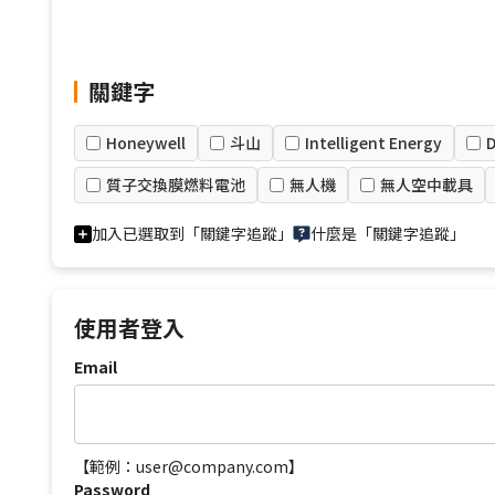
關鍵字
Honeywell
斗山
Intelligent Energy
D
質子交換膜燃料電池
無人機
無人空中載具
加入已選取到「關鍵字追蹤」
什麼是「關鍵字追蹤」
使用者登入
Email
【範例：user@company.com】
Password