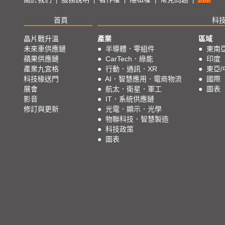
首頁
科
晶片戰升溫
產業
區域
未來車供應鏈
●
半導體．零組件
●
東南
蘋果供應鏈
●
CarTech．綠能
●
印度
產業九宮格
●
行動．通訊．XR
●
東亞/
科技椽送門
●
AI．智慧應用．電商物流
●
國際
展會
●
航太．衛星．軍工
●
圖表
影音
●
IT．系統供應鏈
修訂與更新
●
光電．顯示．光學
●
物聯科技．智慧製造
●
科技政策
●
圖表