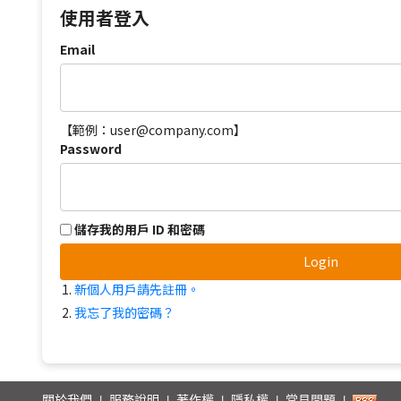
使用者登入
Email
【範例：user@company.com】
Password
儲存我的用戶 ID 和密碼
Login
新個人用戶請先註冊。
我忘了我的密碼？
關於我們
服務說明
著作權
隱私權
常見問題
|
|
|
|
|