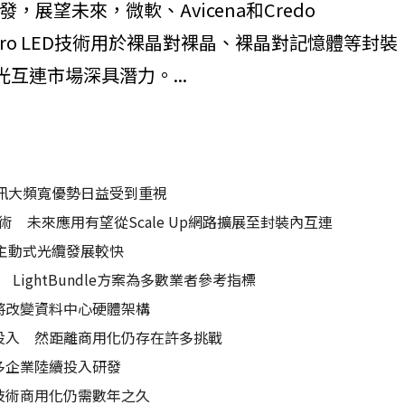
展望未來，微軟、Avicena和Credo
icro LED技術用於裸晶對裸晶、裸晶對記憶體等封裝
光互連市場深具潛力。...
訊大頻寬優勢日益受到重視
互連技術 未來應用有望從Scale Up網路擴展至封裝內互連
主動式光纜發展較快
術 LightBundle方案為多數業者參考指標
期將改變資料中心硬體架構
廠商投入 然距離商用化仍存在許多挑戰
眾多企業陸續投入研發
離技術商用化仍需數年之久