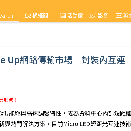
earch
椽經閣
活動家
影音
英
cale Up網路傳輸市場 封裝內互連
員服務
！
LED具有極低能耗與高速調變特性，成為資料中心內部短距
)的新興熱門解決方案，目前Micro LED短距光互連技