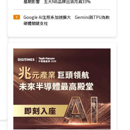
基期影響 五大NB品牌出貨月減33%
Google AI生態系加速擴大 Gemini與TPU為軟
5
硬體關鍵支柱