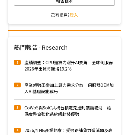
報告樣本
己有帳戶?
登入
熱門報告
Research
-
產銷調查：CPU運算力躍升AI要角 全球伺服器
1
2026年出貨將顯增19.2％
產業趨勢丕變加上算力需求分散 伺服器OEM加
2
入AI基礎設施戰局
CoWoS與SoIC共構台積電先進封裝護城河 藉
3
深度整合強化系統級封裝優勢
2026/4 NB產業觀察：受通路舖貨力道減弱及高
4