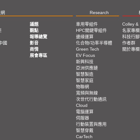
技網
Research
議題
車用零組件
Colley &
亞
觀點
HPC關鍵零組件
名家專欄
報導總覽
邊緣運算
科技行腳
中國
影音
化合物/功率半導體
作者群
商情
Green Tech
關於專欄
展會專區
EV Focus
新興科技
亞洲供應鏈
智慧製造
智慧家庭
物聯網
寬頻與無線
次世代行動通訊
Cloud
電腦運算
伺服器
行動裝置與應用
智慧穿戴
CarTech