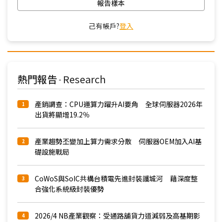
報告樣本
己有帳戶?
登入
熱門報告
Research
-
產銷調查：CPU運算力躍升AI要角 全球伺服器2026年
1
出貨將顯增19.2％
產業趨勢丕變加上算力需求分散 伺服器OEM加入AI基
2
礎設施戰局
CoWoS與SoIC共構台積電先進封裝護城河 藉深度整
3
合強化系統級封裝優勢
2026/4 NB產業觀察：受通路舖貨力道減弱及高基期影
4