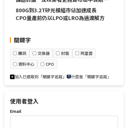
機
800G到3.2T矽光模組市佔加速成長
CPO量產前仍以LPO或LRO為過渡解方
關鍵字
騰訊
交換器
封裝
阿里雲
資料中心
CPO
加入已選取到「關鍵字追蹤」
什麼是「關鍵字追蹤」
使用者登入
Email