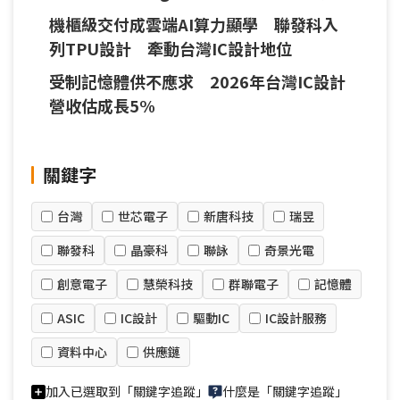
多方並起格局
機櫃級交付成雲端AI算力顯學 聯發科入
列TPU設計 牽動台灣IC設計地位
受制記憶體供不應求 2026年台灣IC設計
營收估成長5%
關鍵字
台灣
世芯電子
新唐科技
瑞昱
聯發科
晶豪科
聯詠
奇景光電
創意電子
慧榮科技
群聯電子
記憶體
ASIC
IC設計
驅動IC
IC設計服務
資料中心
供應鏈
加入已選取到「關鍵字追蹤」
什麼是「關鍵字追蹤」