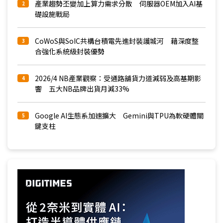
產業趨勢丕變加上算力需求分散 伺服器OEM加入AI基
2
礎設施戰局
CoWoS與SoIC共構台積電先進封裝護城河 藉深度整
3
合強化系統級封裝優勢
2026/4 NB產業觀察：受通路舖貨力道減弱及高基期影
4
響 五大NB品牌出貨月減33%
Google AI生態系加速擴大 Gemini與TPU為軟硬體關
5
鍵支柱