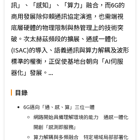
訊」、「感知」、「算力」融合，而6G的
商用發展除仰賴通訊協定演進，也需端視
底層硬體的物理限制與熱管理上的技術突
破。次太赫茲頻段的擴展、通感一體化
(ISAC)的導入、語義通訊與算力解耦及波形
標準的權衡，正促使基地台朝向「AI伺服
器化」發展。...
目錄
6G邁向「通、感、算」三位一體
網路開始具備理解環境的能力 通感一體化
開創「感測即服務」
算力解耦與多頻融合 特定場域局部部署化