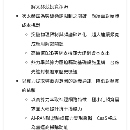
解太赫茲投資深淵
次太赫茲為突破頻譜限制之關鍵 尚須面對硬體
成本挑戰
突破物理限制與頻譜碎片化 超大連續頻寬
成應用解鎖關鍵
高價值B2B專網支撐龐大建網資本支出
熱力學與算力壓迫驅動基礎設施重構 台廠
先進封裝迎來歷史機遇
以算力提取特徵與意圖的語義通訊 降低對頻寬
的依賴
以高算力萃取神經網路特徵 極小化頻寬需
求並大幅提升抗干擾能力
AI-RAN聯盟驗證算力變現邏輯 CaaS將成
為營運商採購動能