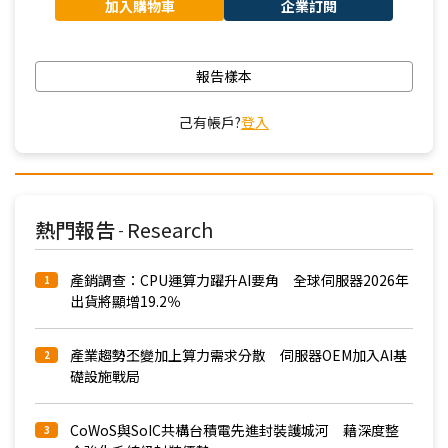
加入購物車
企業訂閱
報告樣本
己有帳戶?
登入
熱門報告
Research
-
產銷調查：CPU運算力躍升AI要角 全球伺服器2026年
1
出貨將顯增19.2％
產業趨勢丕變加上算力需求分散 伺服器OEM加入AI基
2
礎設施戰局
CoWoS與SoIC共構台積電先進封裝護城河 藉深度整
3