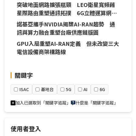
價值
突破地面網路擴張瓶頸 LEO衛星寬頻藉
星際路由重塑通訊拓撲 6G立體運算網路
重新定義手機直連剛需
諾基亞攜手NVIDIA揭櫫AI-RAN趨勢 通
訊與算力融合重塑台廠供應鏈版圖
GPU入局重塑AI-RAN定義 但未改變三大
電信設備商架構路線
關鍵字
ISAC
基地台
5G
AI
6G
加入已選取到「關鍵字追蹤」
什麼是「關鍵字追蹤」
使用者登入