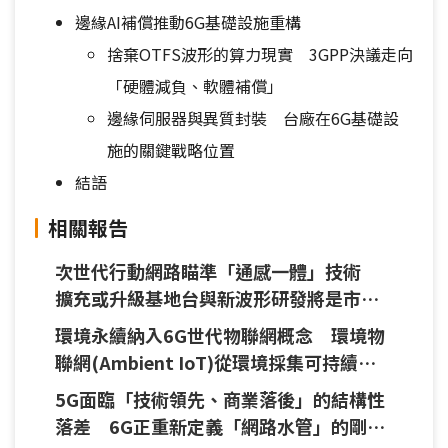
邊緣AI補償推動6G基礎設施重構
捨棄OTFS波形的算力現實 3GPP決議走向
「硬體減負、軟體補償」
邊緣伺服器與異質封裝 台廠在6G基礎設
施的關鍵戰略位置
結語
相關報告
次世代行動網路瞄準「通感一體」技術
擴充或升級基地台與新波形研發將是市場
成長關鍵
環境永續納入6G世代物聯網概念 環境物
聯網(Ambient IoT)從環境採集可持續運
作能量
5G面臨「技術領先、商業落後」的結構性
落差 6G正重新定義「網路水管」的剛需