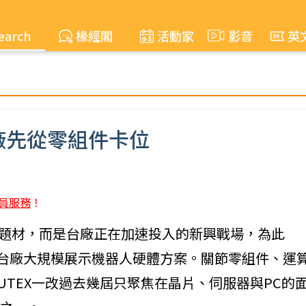
earch
椽經閣
活動家
影音
英
廠先從零組件卡位
員服務
！
潛在題材，而是台廠正在加速投入的新興戰場，為此
區，讓台廠大規模展示機器人硬體方案。關節零組件、運
UTEX一改過去幾屆只聚焦在晶片、伺服器與PC的