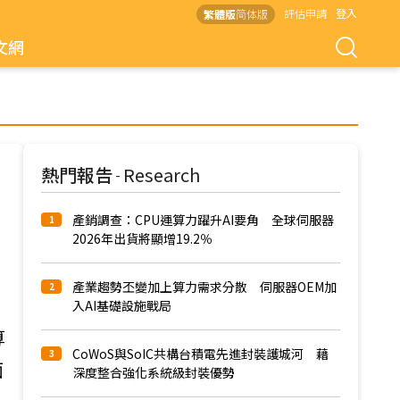
評估申請
登入
繁體版
简体版
文網
熱門報告
Research
-
產銷調查：CPU運算力躍升AI要角 全球伺服器
1
2026年出貨將顯增19.2％
產業趨勢丕變加上算力需求分散 伺服器OEM加
2
入AI基礎設施戰局
算
CoWoS與SoIC共構台積電先進封裝護城河 藉
3
面
深度整合強化系統級封裝優勢