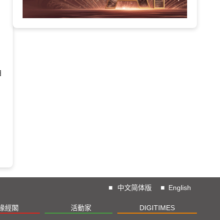
日
■
中文简体版
■
English
椽經閣
活動家
DIGITIMES