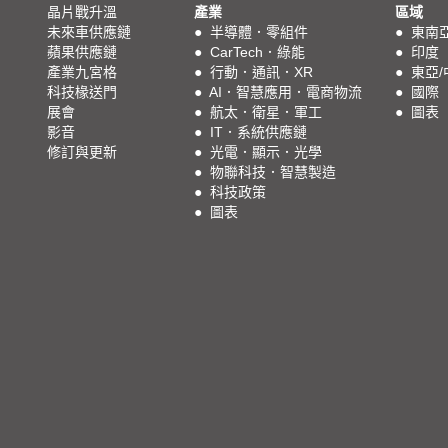
晶片戰升溫
產業
區域
未來車供應鏈
●
半導體．零組件
●
東南
蘋果供應鏈
●
CarTech．綠能
●
印度
產業九宮格
●
行動．通訊．XR
●
東亞/
科技椽送門
●
AI．智慧應用．電商物流
●
國際
展會
●
航太．衛星．軍工
●
圖表
影音
●
IT．系統供應鏈
修訂與更新
●
光電．顯示．光學
●
物聯科技．智慧製造
●
科技政策
●
圖表