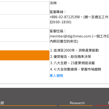
洽詢
客服專線：
+886-02-87125398。(週一至週五工作
日9:00~18:00)
客服信箱：
member@digitimes.com (一個工作
內將回覆您的來信)
追溯至2000年，洞察產業脈動
優質報告，助攻精準決策
八大主題，23產業頻道涵蓋
七大全球數據庫，掌握市場趨勢
專人服務
技網
Research