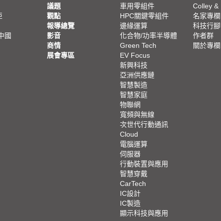
議題
車用零組件
Colley &
亞
觀點
HPC關鍵零組件
名家專欄
報導總覽
邊緣運算
科技行腳
中國
影音
化合物/功率半導體
作者群
商情
Green Tech
關於專欄
展會專區
EV Focus
新興科技
亞洲供應鏈
智慧製造
智慧家庭
物聯網
寬頻與無線
次世代行動通訊
Cloud
電腦運算
伺服器
行動裝置與應用
智慧穿戴
CarTech
IC設計
IC製造
顯示科技與應用