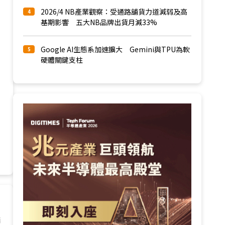
2026/4 NB產業觀察：受通路舖貨力道減弱及高
4
基期影響 五大NB品牌出貨月減33%
Google AI生態系加速擴大 Gemini與TPU為軟
5
硬體關鍵支柱
請