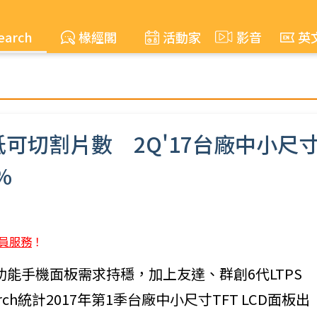
earch
椽經閣
活動家
影音
英
可切割片數 2Q'17台廠中小尺
%
員服務
！
能手機面板需求持穩，加上友達、群創6代LTPS
search統計2017年第1季台廠中小尺寸TFT LCD面板出