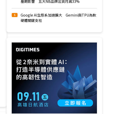
基期影響 五大NB品牌出貨月減33%
Google AI生態系加速擴大 Gemini與TPU為軟
5
硬體關鍵支柱