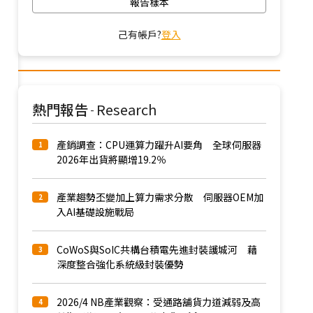
報告樣本
己有帳戶?
登入
熱門報告
Research
-
產銷調查：CPU運算力躍升AI要角 全球伺服器
1
2026年出貨將顯增19.2％
產業趨勢丕變加上算力需求分散 伺服器OEM加
2
入AI基礎設施戰局
CoWoS與SoIC共構台積電先進封裝護城河 藉
3
深度整合強化系統級封裝優勢
2026/4 NB產業觀察：受通路舖貨力道減弱及高
4