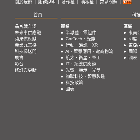
關於我們
服務說明
著作權
隱私權
常見問題
|
|
|
|
|
首頁
科
晶片戰升溫
產業
區域
未來車供應鏈
●
半導體．零組件
●
東南
蘋果供應鏈
●
CarTech．綠能
●
印度
產業九宮格
●
行動．通訊．XR
●
東亞/
科技椽送門
●
AI．智慧應用．電商物流
●
國際
展會
●
航太．衛星．軍工
●
圖表
影音
●
IT．系統供應鏈
修訂與更新
●
光電．顯示．光學
●
物聯科技．智慧製造
●
科技政策
●
圖表