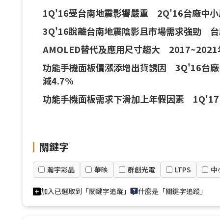
1Q'16受台南地震影響嚴重 2Q'16台廠中小尺
3Q'16脫離台南地震陰影且市場需求強勁 台
AMOLED替代及應用尺寸趨大 2017~2021
功能手機面板價漲添增出貨誘因 3Q'16台廠中
減4.7%
功能手機面板需求下滑加上年假因素 1Q'17台
關鍵字
瀚宇彩晶
華映
群創光電
LTPS
中
加入已選取到「關鍵字追蹤」
什麼是「關鍵字追蹤」