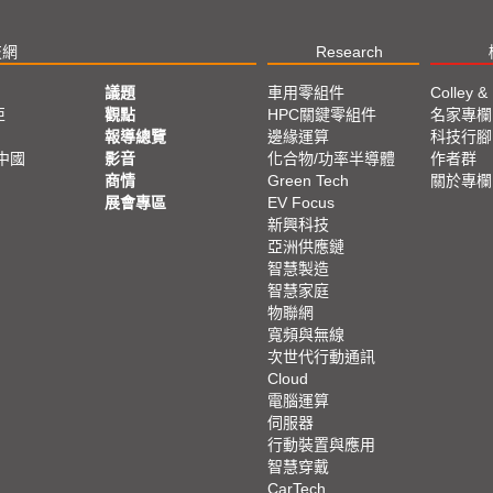
技網
Research
議題
車用零組件
Colley &
亞
觀點
HPC關鍵零組件
名家專欄
報導總覽
邊緣運算
科技行腳
中國
影音
化合物/功率半導體
作者群
商情
Green Tech
關於專欄
展會專區
EV Focus
新興科技
亞洲供應鏈
智慧製造
智慧家庭
物聯網
寬頻與無線
次世代行動通訊
Cloud
電腦運算
伺服器
行動裝置與應用
智慧穿戴
CarTech