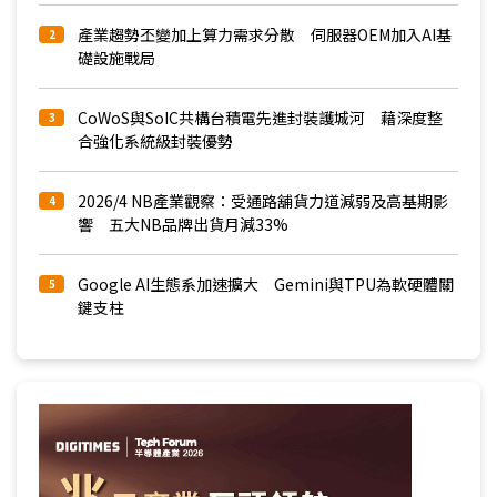
產業趨勢丕變加上算力需求分散 伺服器OEM加入AI基
2
礎設施戰局
CoWoS與SoIC共構台積電先進封裝護城河 藉深度整
3
合強化系統級封裝優勢
2026/4 NB產業觀察：受通路舖貨力道減弱及高基期影
4
響 五大NB品牌出貨月減33%
Google AI生態系加速擴大 Gemini與TPU為軟硬體關
5
鍵支柱