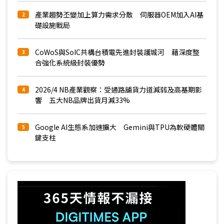
產業趨勢丕變加上算力需求分散 伺服器OEM加入AI基
2
礎設施戰局
CoWoS與SoIC共構台積電先進封裝護城河 藉深度整
3
合強化系統級封裝優勢
2026/4 NB產業觀察：受通路舖貨力道減弱及高基期影
4
響 五大NB品牌出貨月減33%
Google AI生態系加速擴大 Gemini與TPU為軟硬體關
5
鍵支柱