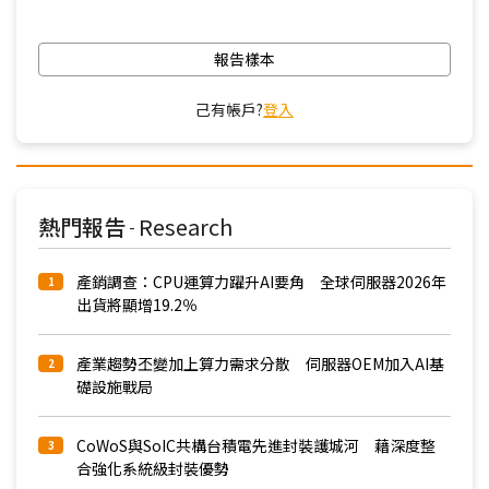
報告樣本
己有帳戶?
登入
熱門報告
Research
-
產銷調查：CPU運算力躍升AI要角 全球伺服器2026年
1
出貨將顯增19.2％
產業趨勢丕變加上算力需求分散 伺服器OEM加入AI基
2
礎設施戰局
CoWoS與SoIC共構台積電先進封裝護城河 藉深度整
3
合強化系統級封裝優勢