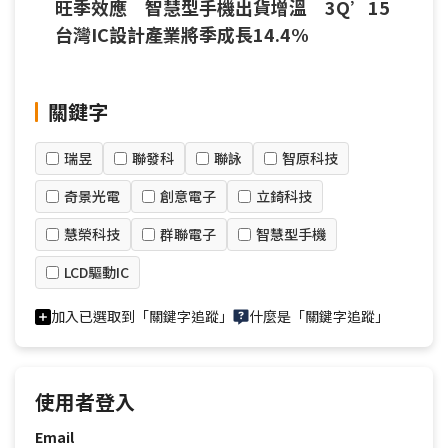
旺季效應 智慧型手機出貨增溫 3Q’15
台灣IC設計產業將季成長14.4%
關鍵字
瑞昱
聯發科
聯詠
智原科技
奇景光電
創意電子
立錡科技
慧榮科技
群聯電子
智慧型手機
LCD驅動IC
加入已選取到「關鍵字追蹤」
什麼是「關鍵字追蹤」
使用者登入
Email