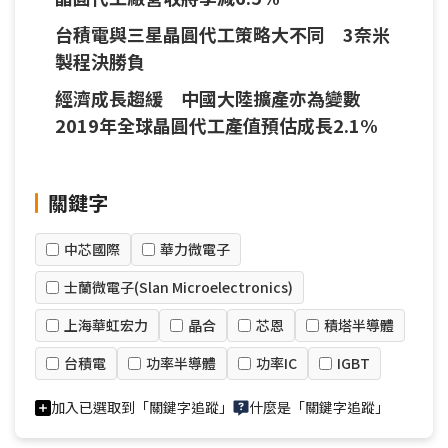
台積電與三星晶圓代工策略大不同 3奈米
製程決勝負
經濟成長趨緩 中國大陸擴產亦為變數
2019年全球晶圓代工產值預估成長2.1%
關鍵字
中芯國際
華力微電子
士蘭微電子(Slan Microelectronics)
上海華虹宏力
晶合
芯恩
積塔半導體
台積電
功率半導體
功率IC
IGBT
加入已選取到「關鍵字追蹤」
什麼是「關鍵字追蹤」