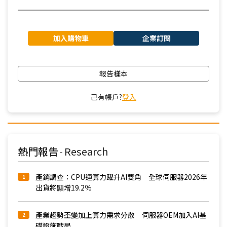
加入購物車
企業訂閱
報告樣本
己有帳戶?
登入
熱門報告
Research
-
產銷調查：CPU運算力躍升AI要角 全球伺服器2026年
1
出貨將顯增19.2％
產業趨勢丕變加上算力需求分散 伺服器OEM加入AI基
2
礎設施戰局