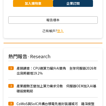
加入購物車
企業訂閱
報告樣本
己有帳戶?
登入
熱門報告
Research
-
產銷調查：CPU運算力躍升AI要角 全球伺服器2026年
1
出貨將顯增19.2％
產業趨勢丕變加上算力需求分散 伺服器OEM加入AI基
2
礎設施戰局
CoWoS與SoIC共構台積電先進封裝護城河 藉深度整
3