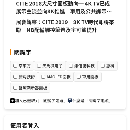
CITE 2018大尺寸面板動向─ 4K TV已成
展示主流並向8K推進 車用及公共顯示應
用亦發展迅速
展會觀察：CITE 2019 8K TV時代即將來
臨 NB配備觸控筆普及率可望提升
關鍵字
京東方
天馬微電子
維信諾科技
惠科
廣角技術
AMOLED面板
車用面板
醫療顯示器面板
加入已選取到「關鍵字追蹤」
什麼是「關鍵字追蹤」
使用者登入