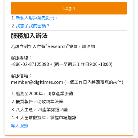
Login
新個人用戶請先註冊。
我忘了我的密碼？
服務加入辦法
若想立刻加入付費"Research"會員，請洽詢
客服專線：
+886-02-87125398。(週一至週五工作日9:00~18:00)
客服信箱：
member@digitimes.com (一個工作日內將回覆您的來信)
追溯至2000年，洞察產業脈動
優質報告，助攻精準決策
八大主題，23產業頻道涵蓋
七大全球數據庫，掌握市場趨勢
專人服務