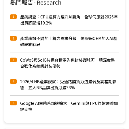
熱門報告
Research
-
產銷調查：CPU運算力躍升AI要角 全球伺服器2026年
1
出貨將顯增19.2％
產業趨勢丕變加上算力需求分散 伺服器OEM加入AI基
2
礎設施戰局
CoWoS與SoIC共構台積電先進封裝護城河 藉深度整
3
合強化系統級封裝優勢
2026/4 NB產業觀察：受通路舖貨力道減弱及高基期影
4
響 五大NB品牌出貨月減33%
Google AI生態系加速擴大 Gemini與TPU為軟硬體關
5
鍵支柱