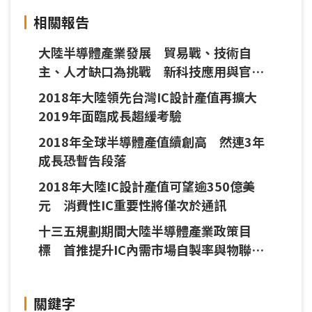
相關報告
大陸半導體產業發展 貿易戰、技術自
主、人才缺口為挑戰 新科技應用與官方
支持添動能
2018年大陸領先台灣IC設計產值再擴大
2019年面臨成長趨緩考驗
2018年全球半導體產值續創高 然連3年
成長恐暫告段落
2018年大陸IC設計產值可望逾350億美
元 消費性IC重要性將僅次於通訊
十三五規劃期間大陸半導體產業政策目
標 首推提升IC內需市場自製率與物聯網
普及率
關鍵字