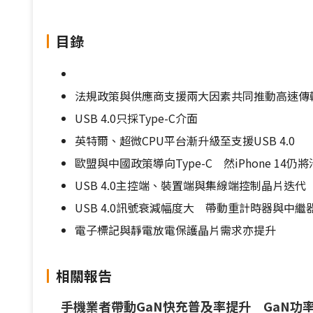
目錄
法規政策與供應商支援兩大因素共同推動高速傳輸介
USB 4.0只採Type-C介面
英特爾、超微CPU平台漸升級至支援USB 4.0
歐盟與中國政策導向Type-C 然iPhone 14仍將沿用
USB 4.0主控端、裝置端與集線端控制晶片迭
USB 4.0訊號衰減幅度大 帶動重計時器與中繼
電子標記與靜電放電保護晶片需求亦提升
相關報告
手機業者帶動GaN快充普及率提升 GaN功