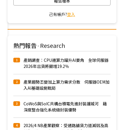
報告樣本
己有帳戶?
登入
熱門報告
Research
-
產銷調查：CPU運算力躍升AI要角 全球伺服器
1
2026年出貨將顯增19.2％
產業趨勢丕變加上算力需求分散 伺服器OEM加
2
入AI基礎設施戰局
CoWoS與SoIC共構台積電先進封裝護城河 藉
3
深度整合強化系統級封裝優勢
2026/4 NB產業觀察：受通路舖貨力道減弱及高
4