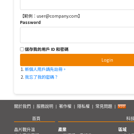
【範例：user@company.com】
Password
儲存我的用戶 ID 和密碼
Login
新個人用戶請先註冊。
我忘了我的密碼？
關於我們
服務說明
著作權
隱私權
常見問題
|
|
|
|
|
首頁
科
晶片戰升溫
產業
區域