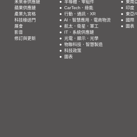
未來車供應鏈
●
半導體．零組件
●
東南
蘋果供應鏈
●
CarTech．綠能
●
印度
產業九宮格
●
行動．通訊．XR
●
東亞/
科技椽送門
●
AI．智慧應用．電商物流
●
國際
展會
●
航太．衛星．軍工
●
圖表
影音
●
IT．系統供應鏈
修訂與更新
●
光電．顯示．光學
●
物聯科技．智慧製造
●
科技政策
●
圖表