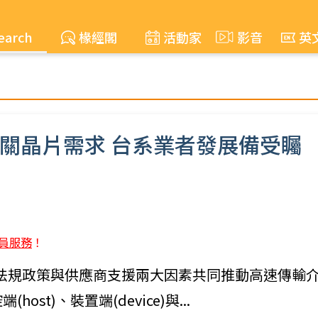
earch
椽經閣
活動家
影音
英
動相關晶片需求 台系業者發展備受矚
員服務
！
21年下半起法規政策與供應商支援兩大因素共同推動高速傳輸
(host)、裝置端(device)與...