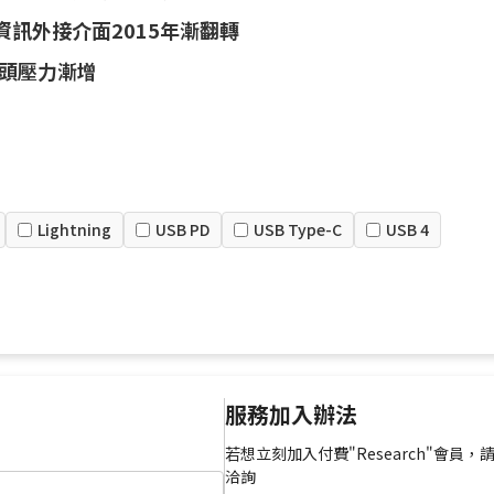
費性、資訊外接介面2015年漸翻轉
g接頭壓力漸增
Lightning
USB PD
USB Type-C
USB 4
服務加入辦法
若想立刻加入付費"Research"會員，
洽詢