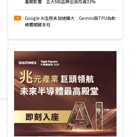
基期影響 五大NB品牌出貨月減33%
Google AI生態系加速擴大 Gemini與TPU為軟
5
硬體關鍵支柱
請