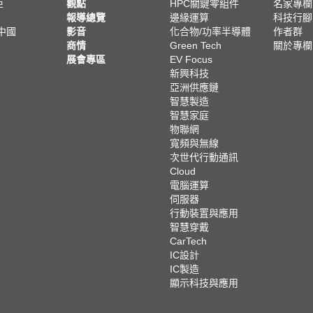
亞
觀點
HPC關鍵零組件
名家專欄
報導總覽
邊緣運算
科技行腳
中國
影音
化合物/功率半導體
作者群
商情
Green Tech
關於專欄
展會專區
EV Focus
新興科技
亞洲供應鏈
智慧製造
智慧家庭
物聯網
寬頻與無線
次世代行動通訊
Cloud
電腦運算
伺服器
行動裝置與應用
智慧穿戴
CarTech
IC設計
IC製造
顯示科技與應用