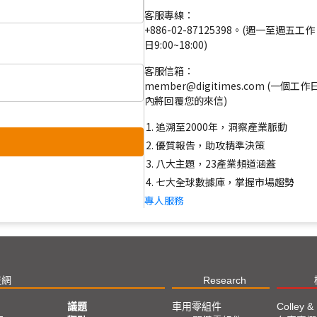
客服專線：
+886-02-87125398。(週一至週五工作
日9:00~18:00)
客服信箱：
member@digitimes.com (一個工作
內將回覆您的來信)
追溯至2000年，洞察產業脈動
優質報告，助攻精準決策
八大主題，23產業頻道涵蓋
七大全球數據庫，掌握市場趨勢
專人服務
技網
Research
議題
車用零組件
Colley &