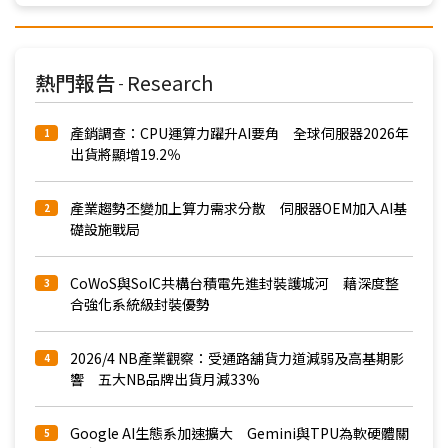
熱門報告
Research
-
產銷調查：CPU運算力躍升AI要角 全球伺服器2026年
1
出貨將顯增19.2％
產業趨勢丕變加上算力需求分散 伺服器OEM加入AI基
2
礎設施戰局
CoWoS與SoIC共構台積電先進封裝護城河 藉深度整
3
合強化系統級封裝優勢
2026/4 NB產業觀察：受通路舖貨力道減弱及高基期影
4
響 五大NB品牌出貨月減33%
Google AI生態系加速擴大 Gemini與TPU為軟硬體關
5