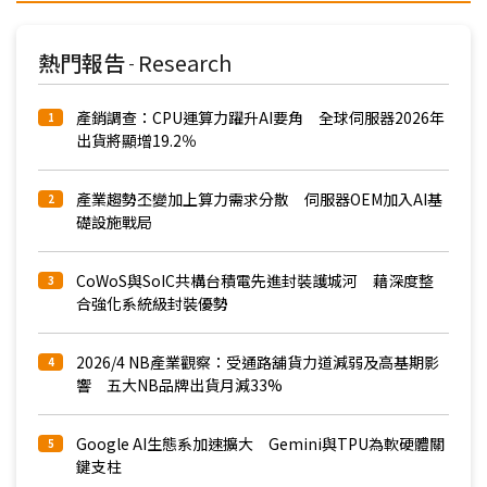
熱門報告
Research
-
產銷調查：CPU運算力躍升AI要角 全球伺服器2026年
1
出貨將顯增19.2％
產業趨勢丕變加上算力需求分散 伺服器OEM加入AI基
2
礎設施戰局
CoWoS與SoIC共構台積電先進封裝護城河 藉深度整
3
合強化系統級封裝優勢
2026/4 NB產業觀察：受通路舖貨力道減弱及高基期影
4
響 五大NB品牌出貨月減33%
Google AI生態系加速擴大 Gemini與TPU為軟硬體關
5
鍵支柱