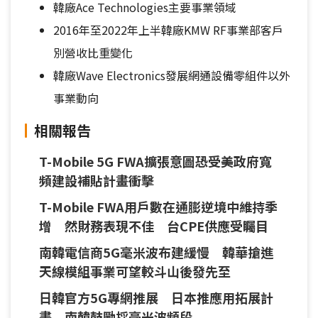
韓廠Ace Technologies主要事業領域
2016年至2022年上半韓廠KMW RF事業部客戶
別營收比重變化
韓廠Wave Electronics發展網通設備零組件以外
事業動向
相關報告
T-Mobile 5G FWA擴張意圖恐受美政府寬
頻建設補貼計畫衝擊
T-Mobile FWA用戶數在通膨逆境中維持季
增 然財務表現不佳 台CPE供應受矚目
南韓電信商5G毫米波布建緩慢 韓華搶進
天線模組事業可望較斗山後發先至
日韓官方5G專網推展 日本推應用拓展計
畫 南韓鼓勵採毫米波頻段