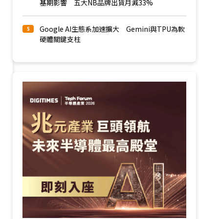
基期影響 五大NB品牌出貨月減33%
Google AI生態系加速擴大 Gemini與TPU為軟
5
硬體關鍵支柱