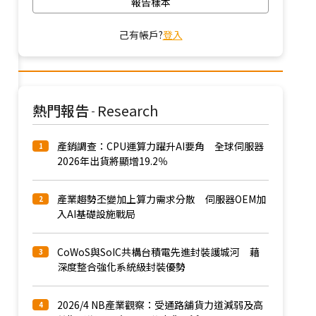
報告樣本
己有帳戶?
登入
熱門報告
Research
-
產銷調查：CPU運算力躍升AI要角 全球伺服器
1
2026年出貨將顯增19.2％
產業趨勢丕變加上算力需求分散 伺服器OEM加
2
入AI基礎設施戰局
CoWoS與SoIC共構台積電先進封裝護城河 藉
3
深度整合強化系統級封裝優勢
2026/4 NB產業觀察：受通路舖貨力道減弱及高
4