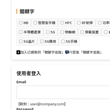
關鍵字
NB
智慧型手機
HPC
RF射頻
功率
半導體產業
5G
物聯網
穿戴裝置
5G晶片
5G應用
5G手機
加入已選取到「關鍵字追蹤」
什麼是「關鍵字追蹤」
使用者登入
Email
【範例：user@company.com】
Password