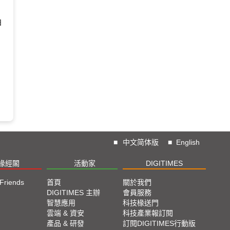
日
■
中文简体版
■
English
椽經閣
活動家
DIGITIMES
 Friends
首頁
關於我們
DIGITIMES 主辦
會員服務
智慧應用
科技椽送門
雲端 & 資安
科技產業報訂閱
產品 & 研發
訂閱DIGITIMES行動版