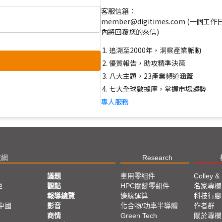
客服信箱：
member@digitimes.com (一個工作
內將回覆您的來信)
追溯至2000年，洞察產業脈動
優質報告，助攻精準決策
八大主題，23產業頻道涵蓋
七大全球數據庫，掌握市場趨勢
專人服務
技網
Research
議題
車用零組件
Colley &
亞
觀點
HPC關鍵零組件
名家專欄
報導總覽
邊緣運算
科技行腳
中國
影音
化合物/功率半導體
作者群
商情
Green Tech
關於專欄