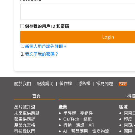
儲存我的用戶 ID 和密碼
Login
新個人用戶請先註冊。
我忘了我的密碼？
關於我們
服務說明
著作權
隱私權
常見問題
|
|
|
|
|
首頁
科
晶片戰升溫
產業
區域
未來車供應鏈
●
半導體．零組件
●
東南
蘋果供應鏈
●
CarTech．綠能
●
印度
產業九宮格
●
行動．通訊．XR
●
東亞/
科技椽送門
●
AI．智慧應用．電商物流
●
國際