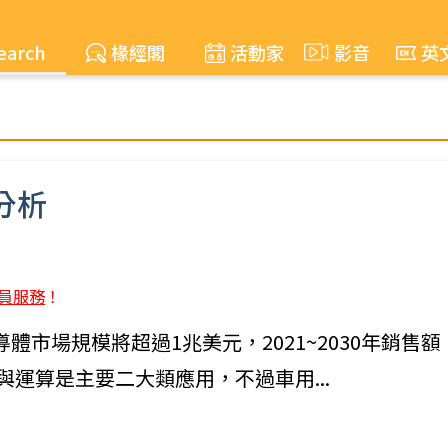
earch
椽經閣
活動家
影音
英
分析
員服務
！
年全球半導體市場規模將超過1兆美元，2021~2030年銷售額
訊與運算是主要二大類應用，不過車用...