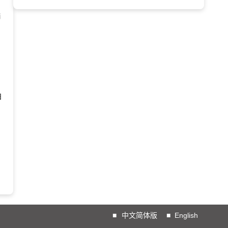
請
日
■
中文简体版
■
English