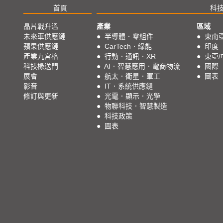
首頁
科
晶片戰升溫
產業
區域
未來車供應鏈
●
半導體．零組件
●
東南
蘋果供應鏈
●
CarTech．綠能
●
印度
產業九宮格
●
行動．通訊．XR
●
東亞/
科技椽送門
●
AI．智慧應用．電商物流
●
國際
展會
●
航太．衛星．軍工
●
圖表
影音
●
IT．系統供應鏈
修訂與更新
●
光電．顯示．光學
●
物聯科技．智慧製造
●
科技政策
●
圖表