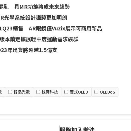
混亂 具MR功能將成未來趨勢
世 AR光學系統設計趨勢更加明朗
1Q23銷售 AR眼鏡僅Vuzix展示可商用新品
 運動版本鎖定擴展輕中度運動需求族群
3年出貨將超越1.5億支
電
智晶光電
錸寶科技
硬式OLED
OLEDoS
服務加入辦法