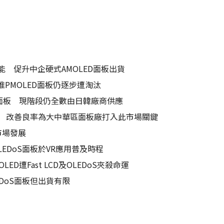
 促升中企硬式AMOLED面板出貨
惟PMOLED面板仍逐步遭淘汰
ED面板 現階段仍全數由日韓廠商供應
D面板 改善良率為大中華區面板廠打入此市場關鍵
市場發展
EDoS面板於VR應用普及時程
LED遭Fast LCD及OLEDoS夾殺命運
EDoS面板但出貨有限