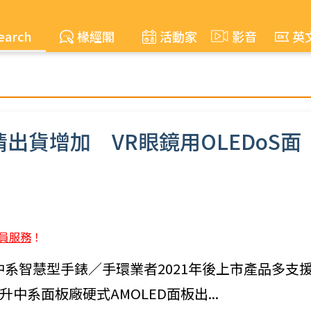
earch
椽經閣
活動家
影音
英
情出貨增加 VR眼鏡用OLEDoS面
員服務
！
情爆發，中系智慧型手錶／手環業者2021年後上市產品多支
系面板廠硬式AMOLED面板出...