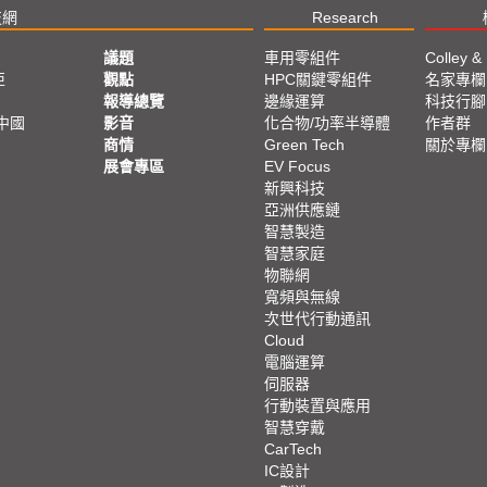
技網
Research
議題
車用零組件
Colley &
亞
觀點
HPC關鍵零組件
名家專欄
報導總覽
邊緣運算
科技行腳
中國
影音
化合物/功率半導體
作者群
商情
Green Tech
關於專欄
展會專區
EV Focus
新興科技
亞洲供應鏈
智慧製造
智慧家庭
物聯網
寬頻與無線
次世代行動通訊
Cloud
電腦運算
伺服器
行動裝置與應用
智慧穿戴
CarTech
IC設計