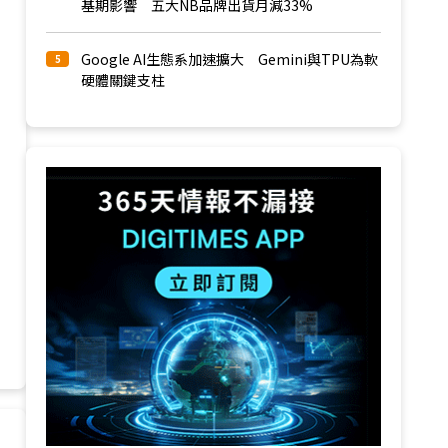
基期影響 五大NB品牌出貨月減33%
Google AI生態系加速擴大 Gemini與TPU為軟
5
硬體關鍵支柱