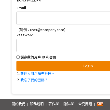
Email
【範例：user@company.com】
Password
儲存我的用戶 ID 和密碼
Login
新個人用戶請先註冊。
我忘了我的密碼？
關於我們
服務說明
著作權
隱私權
常見問題
|
|
|
|
|