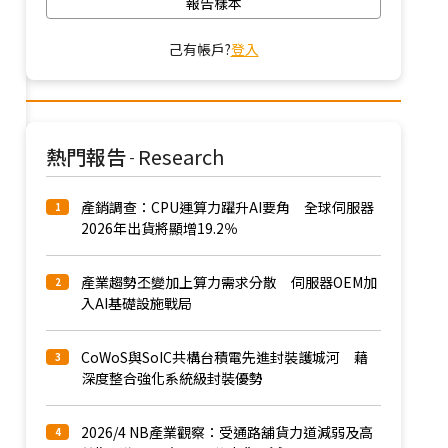
報告樣本
己有帳戶?
登入
熱門報告
Research
-
產銷調查：CPU運算力躍升AI要角 全球伺服器
1
2026年出貨將顯增19.2％
產業趨勢丕變加上算力需求分散 伺服器OEM加
2
入AI基礎設施戰局
CoWoS與SoIC共構台積電先進封裝護城河 藉
3
深度整合強化系統級封裝優勢
2026/4 NB產業觀察：受通路舖貨力道減弱及高
4