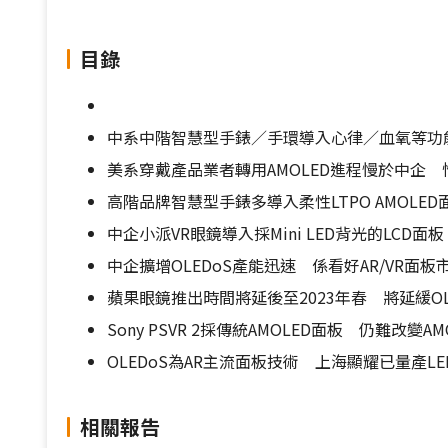
目錄
中系中階智慧型手錶／手環導入心律／血氧等功能
美系穿戴產品業者轉用AMOLED進程慢於中企 
高階品牌智慧型手錶多導入柔性LTPO AMOL
中企小派VR眼鏡導入採Mini LED背光的LC
中企擴增OLEDoS產能迅速 係看好AR/VR面板
蘋果眼鏡推出時間將延後至2023年春 將延緩OL
Sony PSVR 2採傳統AMOLED面板 仍難改變AMO
OLEDoS為AR主流面板技術 上海顯耀已量產L
相關報告