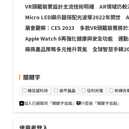
VR頭戴裝置設計主流技術明確 AR領域仍較
Micro LED顯示器搭配光波導2022年問
展會觀察：CES 2023 多款VR頭戴裝置將於
Apple Watch 8再強化健康與安全功能
廠商產品策略多元推升買氣 全球智慧手錶202
關鍵字
維信諾科技
高平磊晶
信利光電
和輝光
加入已選取到「關鍵字追蹤」
什麼是「關鍵字追蹤」
使用者登入