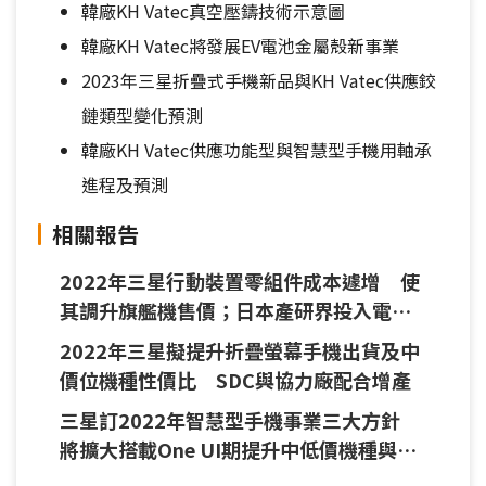
韓廠KH Vatec真空壓鑄技術示意圖
韓廠KH Vatec將發展EV電池金屬殼新事業
2023年三星折疊式手機新品與KH Vatec供應鉸
鏈類型變化預測
韓廠KH Vatec供應功能型與智慧型手機用軸承
進程及預測
相關報告
2022年三星行動裝置零組件成本遽增 使
其調升旗艦機售價；日本產研界投入電動
車無線充電技術 盼助電動車發展
2022年三星擬提升折疊螢幕手機出貨及中
價位機種性價比 SDC與協力廠配合增產
三星訂2022年智慧型手機事業三大方針
將擴大搭載One UI期提升中低價機種與6
款旗艦機銷售