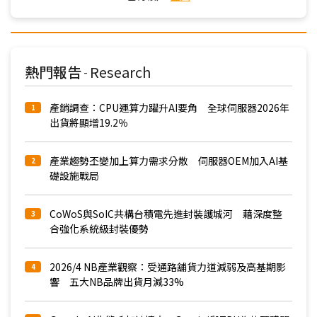
熱門報告
Research
-
產銷調查：CPU運算力躍升AI要角 全球伺服器2026年
1
出貨將顯增19.2％
產業趨勢丕變加上算力需求分散 伺服器OEM加入AI基
2
礎設施戰局
CoWoS與SoIC共構台積電先進封裝護城河 藉深度整
3
合強化系統級封裝優勢
2026/4 NB產業觀察：受通路舖貨力道減弱及高基期影
4
響 五大NB品牌出貨月減33%