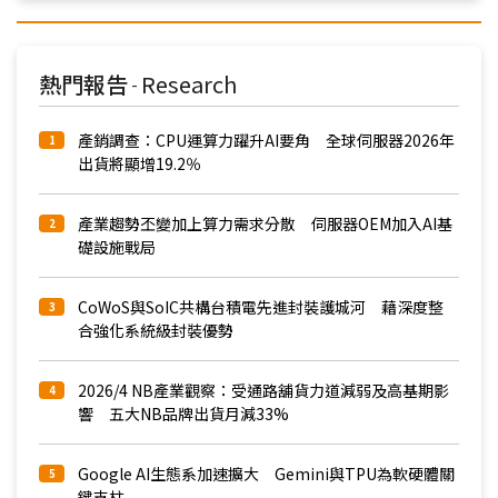
熱門報告
Research
-
產銷調查：CPU運算力躍升AI要角 全球伺服器2026年
1
出貨將顯增19.2％
產業趨勢丕變加上算力需求分散 伺服器OEM加入AI基
2
礎設施戰局
CoWoS與SoIC共構台積電先進封裝護城河 藉深度整
3
合強化系統級封裝優勢
2026/4 NB產業觀察：受通路舖貨力道減弱及高基期影
4
響 五大NB品牌出貨月減33%
Google AI生態系加速擴大 Gemini與TPU為軟硬體關
5
鍵支柱