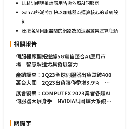
LLM訓練與推論應用皆需依賴AI伺服器
Gen AI熱潮將加快以加速器為運算核心的系統設
計
連接各AI伺服器間的網路為加速器叢集運算瓶頸
相關報告
伺服器廠開拓邊緣5G電信整合AI應用市
場 智慧製造尤具發展潛力
產銷調查：1Q23全球伺服器出貨跌破400
萬台大關 2Q23出貨將僅季增3.9%
ChatGPT效應有限
展會觀察：COMPUTEX 2023業者各類AI
伺服器大展身手 NVIDIA試圖擴大系統設
計話語權
關鍵字