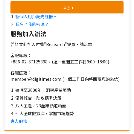
Login
新個人用戶請先註冊。
我忘了我的密碼？
服務加入辦法
若想立刻加入付費"Research"會員，請洽詢
客服專線：
+886-02-87125398。(週一至週五工作日9:00~18:00)
客服信箱：
member@digitimes.com (一個工作日內將回覆您的來信)
追溯至2000年，洞察產業脈動
優質報告，助攻精準決策
八大主題，23產業頻道涵蓋
七大全球數據庫，掌握市場趨勢
專人服務