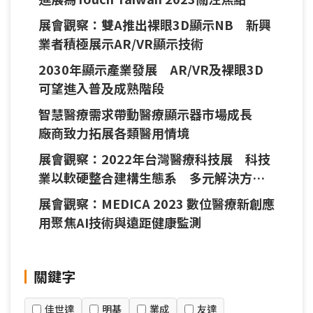
展會觀察：雙A推出裸眼3D顯示NB 新興
業者積極展示AR/VR顯示技術
2030年顯示產業發展 AR/VR及裸眼3D
可望進入普及成熟階段
智慧醫療需求帶動醫療顯示器市場成長
廠商致力拓展各類醫用情境
展會觀察：2022年台灣醫療科技展 科技
業以軟硬整合建構生態系 多元解決方案
助醫療數位轉型
展會觀察：MEDICA 2023 數位醫療新創應
用聚焦AI技術與遠距健康監測
關鍵字
佳世達
明基
業成
友達