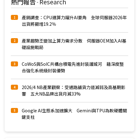
熱門報告
Research
-
產銷調查：CPU運算力躍升AI要角 全球伺服器2026年
1
出貨將顯增19.2％
產業趨勢丕變加上算力需求分散 伺服器OEM加入AI基
2
礎設施戰局
CoWoS與SoIC共構台積電先進封裝護城河 藉深度整
3
合強化系統級封裝優勢
2026/4 NB產業觀察：受通路舖貨力道減弱及高基期影
4
響 五大NB品牌出貨月減33%
Google AI生態系加速擴大 Gemini與TPU為軟硬體關
5
鍵支柱