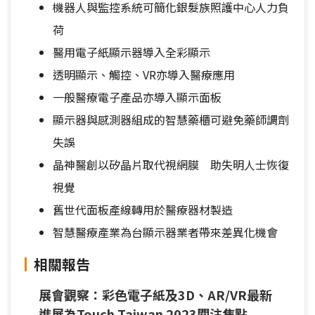
機器人與監控系統可簡化銀髮族照護中心人力負
荷
醫用電子紙顯示器導入全彩顯示
透明顯示、觸控、VR亦導入醫療應用
一般醫療電子產品亦導入顯示面板
顯示器與感測器組成的智慧藥櫃可避免藥師調劑
失誤
晶神醫創以矽晶片取代視網膜 助失明人士恢復
視覺
舊世代面板產線轉用於醫療器材製造
智慧醫療產業為台顯示器業者帶來差異化機會
相關報告
展會觀察：彩色電子紙及3D、AR/VR最新
進展為Touch Taiwan 2023關注焦點