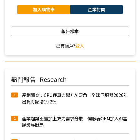
加入購物車
企業訂閱
報告樣本
己有帳戶?
登入
熱門報告
Research
-
產銷調查：CPU運算力躍升AI要角 全球伺服器2026年
1
出貨將顯增19.2％
產業趨勢丕變加上算力需求分散 伺服器OEM加入AI基
2
礎設施戰局