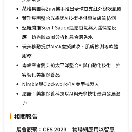
萊雅集團與Zuvi攜手推出全球首支紅外線吹風機
萊雅集團整合光學與AI技術提供專業膚質檢測
聖羅蘭推Scent Sation連結香氣與大腦情緒反
應 透過腦電圖分析推薦合適香水
玩美移動提供AI/AR虛擬試妝、肌膚檢測等軟體
服務
南韓業者愛茉莉太平洋整合AI與自動化技術 推
客製化美妝保養品
Nimble與Clockwork推AI美甲機器人
結語：美妝保養科技以AI與光學技術最具發展潛
力
相關報告
展會觀察：CES 2023 物聯網應用以智慧