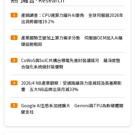
產銷調查：CPU運算力躍升AI要角 全球伺服器2026年
1
出貨將顯增19.2％
產業趨勢丕變加上算力需求分散 伺服器OEM加入AI基
2
礎設施戰局
CoWoS與SoIC共構台積電先進封裝護城河 藉深度整
3
合強化系統級封裝優勢
2026/4 NB產業觀察：受通路舖貨力道減弱及高基期影
4
響 五大NB品牌出貨月減33%
Google AI生態系加速擴大 Gemini與TPU為軟硬體關
5
鍵支柱