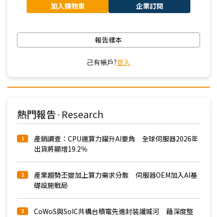
加入購物車
企業訂閱
報告樣本
己有帳戶?
登入
熱門報告
Research
-
產銷調查：CPU運算力躍升AI要角 全球伺服器2026年
1
出貨將顯增19.2％
產業趨勢丕變加上算力需求分散 伺服器OEM加入AI基
2
礎設施戰局
CoWoS與SoIC共構台積電先進封裝護城河 藉深度整
3