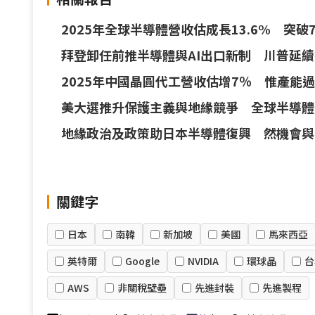
2025年全球半導體營收估成長13.6% 突破
拜登卸任前推半導體與AI出口新制 川普延
2025年中國晶圓代工營收估增7％ 惟產能
美大選推升保護主義與地緣競爭 全球半導體
地緣政治及政策助日本半導體復興 然機會與
關鍵字
日本
南韓
新加坡
美國
馬來西亞
英特爾
Google
NVIDIA
環球晶
台
AWS
非關稅壁壘
先進封裝
先進製程