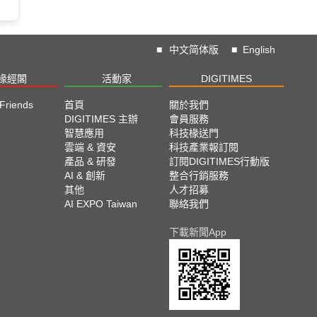
■
中文简体版
■
English
椽經閣
活動家
DIGITIMES
 Friends
首頁
關於我們
DIGITIMES 主辦
會員服務
智慧應用
科技椽送門
雲端 & 資安
科技產業報訂閱
產品 & 研發
訂閱DIGITIMES行動版
AI & 創新
整合行銷服務
其他
人才招募
AI EXPO Taiwan
聯絡我們
下載新聞App