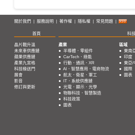
關於我們
服務說明
著作權
隱私權
常見問題
|
|
|
|
|
首頁
科
晶片戰升溫
產業
區域
未來車供應鏈
●
半導體．零組件
●
東南
蘋果供應鏈
●
CarTech．綠能
●
印度
產業九宮格
●
行動．通訊．XR
●
東亞/
科技椽送門
●
AI．智慧應用．電商物流
●
國際
展會
●
航太．衛星．軍工
●
圖表
影音
●
IT．系統供應鏈
修訂與更新
●
光電．顯示．光學
●
物聯科技．智慧製造
●
科技政策
●
圖表