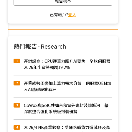
報告樣本
己有帳戶?
登入
熱門報告
Research
-
產銷調查：CPU運算力躍升AI要角 全球伺服器
1
2026年出貨將顯增19.2％
產業趨勢丕變加上算力需求分散 伺服器OEM加
2
入AI基礎設施戰局
CoWoS與SoIC共構台積電先進封裝護城河 藉
3
深度整合強化系統級封裝優勢
2026/4 NB產業觀察：受通路舖貨力道減弱及高
4