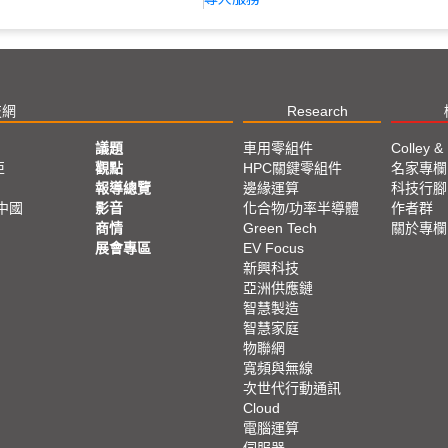
技網
Research
議題
車用零組件
Colley &
亞
觀點
HPC關鍵零組件
名家專欄
報導總覽
邊緣運算
科技行腳
中國
影音
化合物/功率半導體
作者群
商情
Green Tech
關於專欄
展會專區
EV Focus
新興科技
亞洲供應鏈
智慧製造
智慧家庭
物聯網
寬頻與無線
次世代行動通訊
Cloud
電腦運算