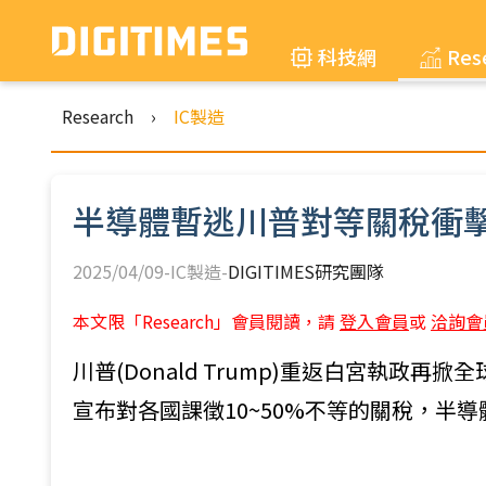
科技網
Res
Research
›
IC製造
半導體暫逃川普對等關稅衝
2025/04/09-IC製造-
DIGITIMES研究團隊
本文限「Research」會員閱讀，請
登入會員
或
洽詢會
川普(Donald Trump)重返白宮執政再
宣布對各國課徵10~50%不等的關稅，半