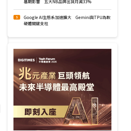
基期影響 五大NB品牌出貨月減33%
Google AI生態系加速擴大 Gemini與TPU為軟
5
硬體關鍵支柱