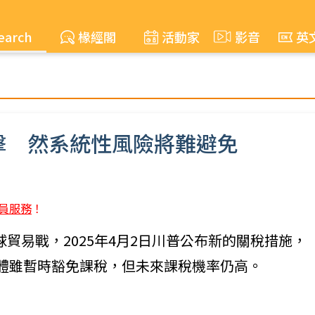
earch
椽經閣
活動家
影音
英
擊 然系統性風險將難避免
員服務
！
掀全球貿易戰，2025年4月2日川普公布新的關稅措施，
導體雖暫時豁免課稅，但未來課稅機率仍高。