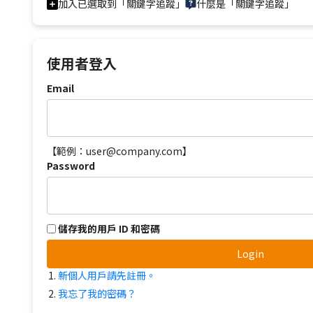
加入已選取到「關鍵字追蹤」
什麼是「關鍵字追蹤」
使用者登入
Email
【範例：user@company.com】
Password
儲存我的用戶 ID 和密碼
Login
新個人用戶請先註冊。
我忘了我的密碼？