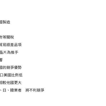
國製造
對等關稅
貿易順差品項
I晶片為推手
響
國的競爭優勢
出口美國比例低
相較他國更大
、日、韓業者 將不利競爭