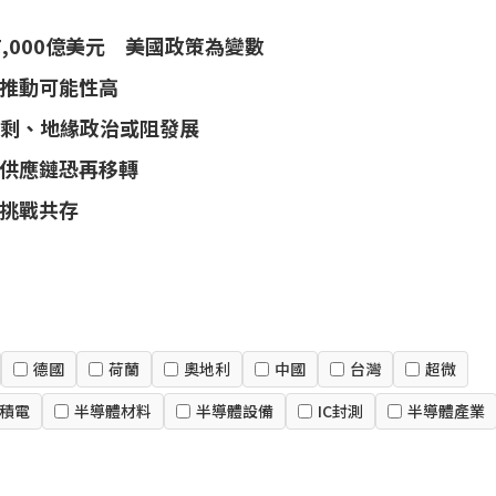
7,000億美元 美國政策為變數
續推動可能性高
過剩、地緣政治或阻發展
供應鏈恐再移轉
挑戰共存
德國
荷蘭
奧地利
中國
台灣
超微
積電
半導體材料
半導體設備
IC封測
半導體產業