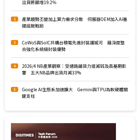
出貨將顯增19.2％
產業趨勢丕變加上算力需求分散 伺服器OEM加入AI基
2
礎設施戰局
CoWoS與SoIC共構台積電先進封裝護城河 藉深度整
3
合強化系統級封裝優勢
2026/4 NB產業觀察：受通路舖貨力道減弱及高基期影
4
響 五大NB品牌出貨月減33%
Google AI生態系加速擴大 Gemini與TPU為軟硬體關
5
鍵支柱