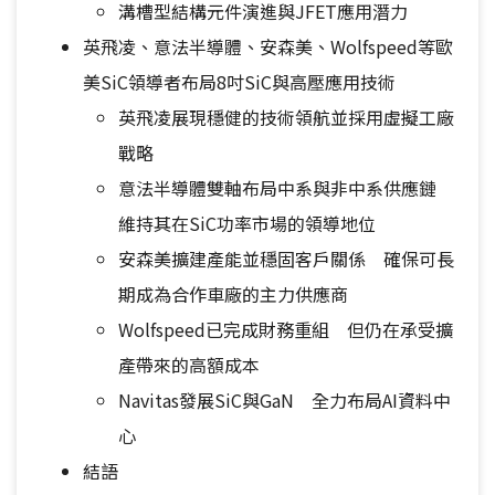
溝槽型結構元件演進與JFET應用潛力
英飛凌、意法半導體、安森美、Wolfspeed等歐
美SiC領導者布局8吋SiC與高壓應用技術
英飛凌展現穩健的技術領航並採用虛擬工廠
戰略
意法半導體雙軸布局中系與非中系供應鏈
維持其在SiC功率市場的領導地位
安森美擴建產能並穩固客戶關係 確保可長
期成為合作車廠的主力供應商
Wolfspeed已完成財務重組 但仍在承受擴
產帶來的高額成本
Navitas發展SiC與GaN 全力布局AI資料中
心
結語