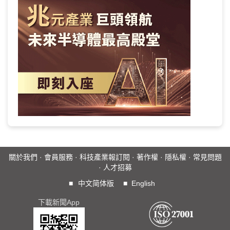
關於我們
·
會員服務
·
科技產業報訂閱
·
著作權
·
隱私權
·
常見問題
·
人才招募
■
中文简体版
■
English
下載新聞App