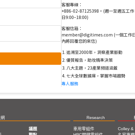
客服專線：
+886-02-87125398。(週一至週五工作
日9:00~18:00)
客服信箱：
member@digitimes.com (一個工作
內將回覆您的來信)
追溯至2000年，洞察產業脈動
優質報告，助攻精準決策
八大主題，23產業頻道涵蓋
七大全球數據庫，掌握市場趨勢
專人服務
技網
Research
議題
車用零組件
Colley &
亞
觀點
HPC關鍵零組件
名家專欄