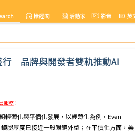
earch
椽經閣
活動家
影音
英
行 品牌與開發者雙軌推動AI
員服務
！
逐步朝輕薄化與平價化發展，以輕薄化為例，Even
眼鏡，鏡腿厚度已接近一般眼鏡外型；在平價化方面，美