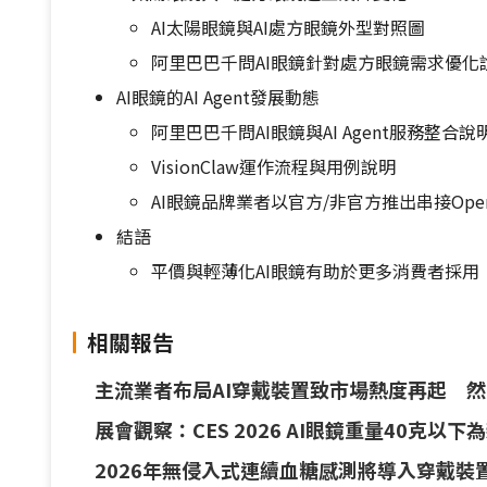
AI太陽眼鏡與AI處方眼鏡外型對照圖
阿里巴巴千問AI眼鏡針對處方眼鏡需求優化
AI眼鏡的AI Agent發展動態
阿里巴巴千問AI眼鏡與AI Agent服務整合說
VisionClaw運作流程與用例說明
AI眼鏡品牌業者以官方/非官方推出串接Open
結語
平價與輕薄化AI眼鏡有助於更多消費者採用 品
相關報告
主流業者布局AI穿戴裝置致市場熱度再起 
展會觀察：CES 2026 AI眼鏡重量40克
2026年無侵入式連續血糖感測將導入穿戴裝