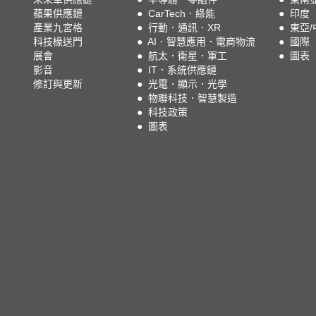
蘋果供應鏈
●
CarTech．綠能
●
印度
產業九宮格
●
行動．通訊．XR
●
東亞/
科技椽送門
●
AI．智慧應用．電商物流
●
國際
展會
●
航太．衛星．軍工
●
圖表
影音
●
IT．系統供應鏈
修訂與更新
●
光電．顯示．光學
●
物聯科技．智慧製造
●
科技政策
●
圖表