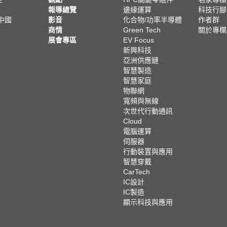
報導總覽
邊緣運算
科技行腳
中國
影音
化合物/功率半導體
作者群
商情
Green Tech
關於專欄
展會專區
EV Focus
新興科技
亞洲供應鏈
智慧製造
智慧家庭
物聯網
寬頻與無線
次世代行動通訊
Cloud
電腦運算
伺服器
行動裝置與應用
智慧穿戴
CarTech
IC設計
IC製造
顯示科技與應用