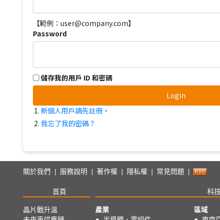
【範例：user@company.com】
Password
儲存我的用戶 ID 和密碼
Login
新個人用戶請先註冊。
我忘了我的密碼？
關於我們
服務說明
著作權
隱私權
常見問題
|
|
|
|
|
首頁
科
晶片戰升溫
產業
區域
未來車供應鏈
●
半導體．零組件
●
東南