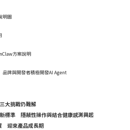
說明圖
明
Claw方案說明
牌與開發者積極開發AI Agent
然三大挑戰仍難解
以下為新標準 隱蔽性操作與結合健康感測興起
置 迎來產品成長期