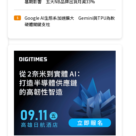
基期影響 五大NB品牌出貨月減33%
Google AI生態系加速擴大 Gemini與TPU為軟
5
硬體關鍵支柱