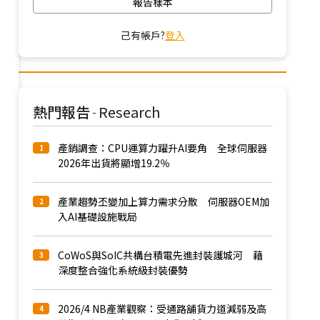
報告樣本
己有帳戶?
登入
熱門報告
Research
-
產銷調查：CPU運算力躍升AI要角 全球伺服器
1
2026年出貨將顯增19.2％
產業趨勢丕變加上算力需求分散 伺服器OEM加
2
入AI基礎設施戰局
CoWoS與SoIC共構台積電先進封裝護城河 藉
3
深度整合強化系統級封裝優勢
2026/4 NB產業觀察：受通路舖貨力道減弱及高
4