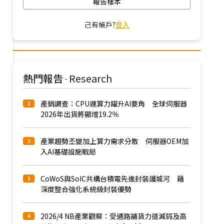
報告樣本
己有帳戶?
登入
熱門報告
Research
-
產銷調查：CPU運算力躍升AI要角 全球伺服器
1
2026年出貨將顯增19.2％
產業趨勢丕變加上算力需求分散 伺服器OEM加
2
入AI基礎設施戰局
CoWoS與SoIC共構台積電先進封裝護城河 藉
3
深度整合強化系統級封裝優勢
2026/4 NB產業觀察：受通路舖貨力道減弱及高
4