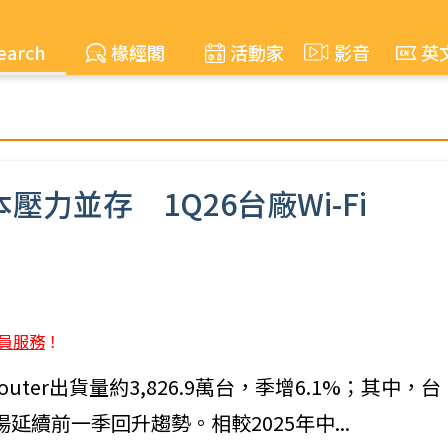
earch
椽經閣
活動家
影音
英
本壓力並存 1Q26台廠Wi-Fi
員服務
！
 Router出貨量約3,826.9萬台，季增6.1%；其中，台
市場延續前一季回升趨勢。相較2025年中...