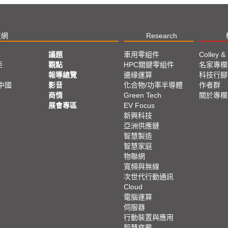
技網
Research
議題
車用零組件
Colley &
亞
觀點
HPC關鍵零組件
名家專欄
報導總覽
邊緣運算
科技行腳
中國
影音
化合物/功率半導體
作者群
商情
Green Tech
關於專欄
展會專區
EV Focus
新興科技
亞洲供應鏈
智慧製造
智慧家庭
物聯網
寬頻與無線
次世代行動通訊
Cloud
電腦運算
伺服器
行動裝置與應用
智慧穿戴