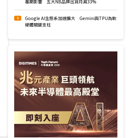
基期影響 五大NB品牌出貨月減33%
Google AI生態系加速擴大 Gemini與TPU為軟
5
硬體關鍵支柱