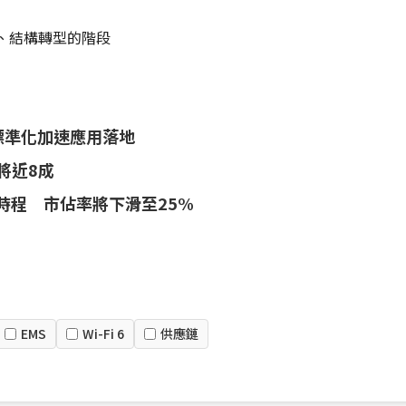
價升、結構轉型的階段
ng標準化加速應用落地
佔將近8成
上市時程 市佔率將下滑至25%
EMS
Wi-Fi 6
供應鏈