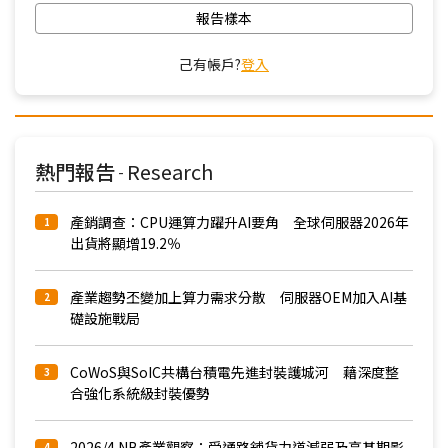
報告樣本
己有帳戶?
登入
熱門報告
Research
-
產銷調查：CPU運算力躍升AI要角 全球伺服器2026年
1
出貨將顯增19.2％
產業趨勢丕變加上算力需求分散 伺服器OEM加入AI基
2
礎設施戰局
CoWoS與SoIC共構台積電先進封裝護城河 藉深度整
3
合強化系統級封裝優勢
2026/4 NB產業觀察：受通路舖貨力道減弱及高基期影
4