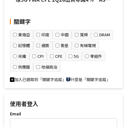
反向支撐產值韌性
關鍵字
東南亞
印度
中國
寬頻
DRAM
記憶體
通膨
衛星
有線電視
光纖
CPI
CPE
5G
零組件
供應鏈
地緣政治
加入已選取到「關鍵字追蹤」
什麼是「關鍵字追蹤」
使用者登入
Email