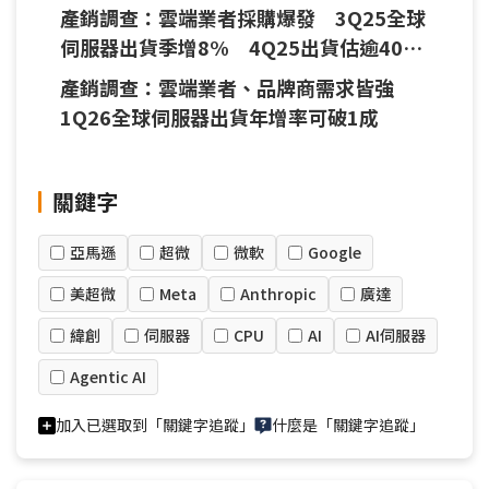
產銷調查：雲端業者採購爆發 3Q25全球
伺服器出貨季增8% 4Q25出貨估逾400
萬台
產銷調查：雲端業者、品牌商需求皆強
1Q26全球伺服器出貨年增率可破1成
關鍵字
亞馬遜
超微
微軟
Google
美超微
Meta
Anthropic
廣達
緯創
伺服器
CPU
AI
AI伺服器
Agentic AI
加入已選取到「關鍵字追蹤」
什麼是「關鍵字追蹤」