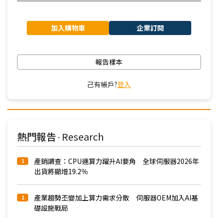
加入購物車
企業訂閱
報告樣本
己有帳戶?
登入
熱門報告
Research
-
產銷調查：CPU運算力躍升AI要角 全球伺服器2026年
1
出貨將顯增19.2％
產業趨勢丕變加上算力需求分散 伺服器OEM加入AI基
2
礎設施戰局