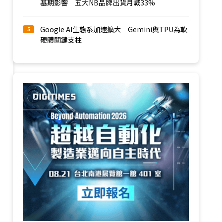
基期影響 五大NB品牌出貨月減33%
Google AI生態系加速擴大 Gemini與TPU為軟
5
硬體關鍵支柱