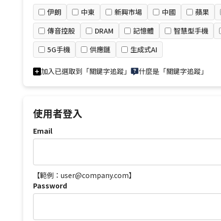
伊朗
中東
新興市場
中國
蘋果
傳音控股
DRAM
記憶體
智慧型手機
5G手機
供應鏈
生成式AI
加入已選取到「關鍵字追蹤」
什麼是「關鍵字追蹤」
使用者登入
Email
【範例：user@company.com】
Password