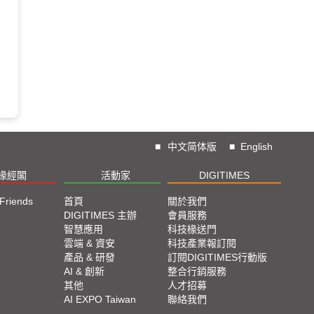
■
中文简体版
■
English
椽經閣
活動家
DIGITIMES
 Friends
首頁
關於我們
DIGITIMES 主辦
會員服務
智慧應用
科技椽送門
雲端 & 資安
科技產業報訂閱
產品 & 研發
訂閱DIGITIMES行動版
AI & 創新
整合行銷服務
其他
人才招募
AI EXPO Taiwan
聯絡我們