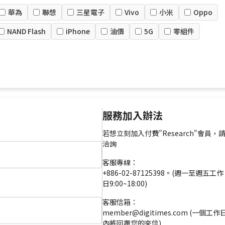
華為
聯想
三星電子
Vivo
小米
Oppo
NAND Flash
iPhone
油價
5G
零組件
服務加入辦法
若想立刻加入付費"Research"會員，
洽詢
客服專線：
+886-02-87125398。(週一至週五工作
日9:00~18:00)
客服信箱：
member@digitimes.com (一個工作
內將回覆您的來信)