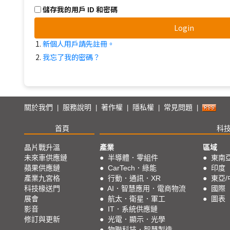
儲存我的用戶 ID 和密碼
Login
新個人用戶請先註冊。
我忘了我的密碼？
關於我們
服務說明
著作權
隱私權
常見問題
|
|
|
|
|
首頁
科
晶片戰升溫
產業
區域
未來車供應鏈
●
半導體．零組件
●
東南
蘋果供應鏈
●
CarTech．綠能
●
印度
產業九宮格
●
行動．通訊．XR
●
東亞/
科技椽送門
●
AI．智慧應用．電商物流
●
國際
展會
●
航太．衛星．軍工
●
圖表
影音
●
IT．系統供應鏈
修訂與更新
●
光電．顯示．光學
●
物聯科技．智慧製造