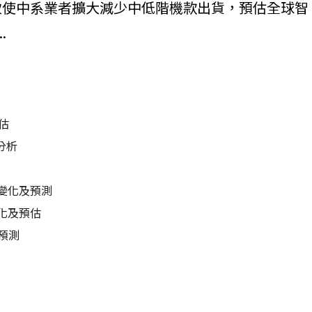
，致使中系業者擴大減少中低階機款出貨，預估全球智
.
估
分析
變化及預測
化及預估
及預測