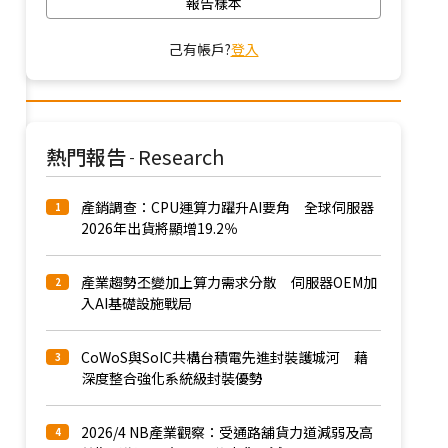
報告樣本
己有帳戶?
登入
熱門報告
Research
-
產銷調查：CPU運算力躍升AI要角 全球伺服器
1
2026年出貨將顯增19.2％
產業趨勢丕變加上算力需求分散 伺服器OEM加
2
入AI基礎設施戰局
CoWoS與SoIC共構台積電先進封裝護城河 藉
3
深度整合強化系統級封裝優勢
2026/4 NB產業觀察：受通路舖貨力道減弱及高
4