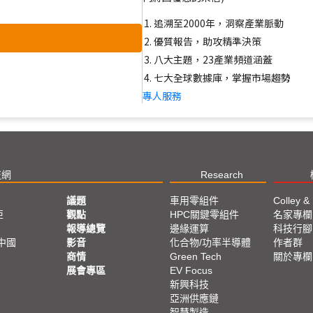
追溯至2000年，洞察產業脈動
優質報告，助攻精準決策
八大主題，23產業頻道涵蓋
七大全球數據庫，掌握市場趨勢
專人服務
技網
Research
議題
車用零組件
Colley &
亞
觀點
HPC關鍵零組件
名家專欄
報導總覽
邊緣運算
科技行腳
中國
影音
化合物/功率半導體
作者群
商情
Green Tech
關於專欄
展會專區
EV Focus
新興科技
亞洲供應鏈
智慧製造