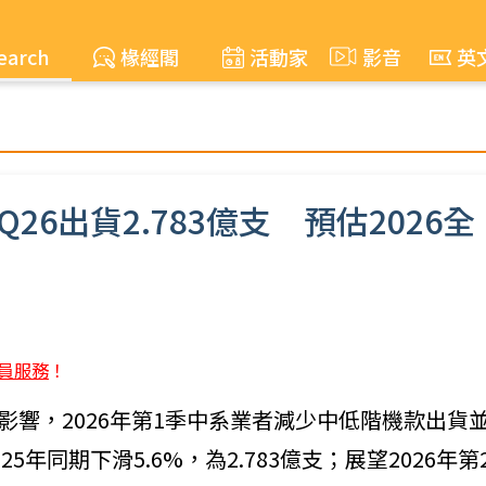
earch
椽經閣
活動家
影音
英
6出貨2.783億支 預估2026全
員服務
！
飆漲影響，2026年第1季中系業者減少中低階機款出貨
年同期下滑5.6%，為2.783億支；展望2026年第