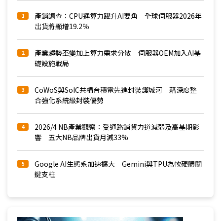
產銷調查：CPU運算力躍升AI要角 全球伺服器2026年
1
出貨將顯增19.2％
產業趨勢丕變加上算力需求分散 伺服器OEM加入AI基
2
礎設施戰局
CoWoS與SoIC共構台積電先進封裝護城河 藉深度整
3
合強化系統級封裝優勢
2026/4 NB產業觀察：受通路舖貨力道減弱及高基期影
4
響 五大NB品牌出貨月減33%
Google AI生態系加速擴大 Gemini與TPU為軟硬體關
5
鍵支柱