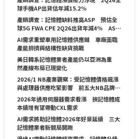
球手機AP出貨估年減15.2%
產銷調查：記憶體缺料推高ASP 預估全
球5G FWA CPE 2Q26出貨年減4% ASP
反向支撐產值韌性
AI需求重塑車用記憶體供應鏈 車廠面臨
產能排擠與結構性缺貨挑戰
美日韓系記憶體業者產能仍以亞洲為重
然產線布局已現變化
2026/1 NB產業觀察：受記憶體價格飆漲
與處理器供應吃緊影響 前五大NB品牌出
貨月減近4成
2026年通用伺服器需求看漲 挾記憶體成
本續增有望帶動CXL需求
AI需求將助記憶體2026年好景延續 三大
記憶體業者新競局開跑
邊緣AI帶動記憶體頻寬需求 記憶體升級