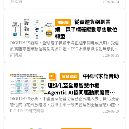
局。政府基於資料中心對經濟與就業的實質貢獻，持續提供政
吳孟倫
2026-04-24
策支持；中系CSP透過租用與合作模式加速擴張算力，其中以
字節跳動最為積極，預期中系業者的AI算力將在馬來西亞形成
可觀規模；在供應鏈端，Aivres將AI晶片與關鍵零組件整合並
從實體貨架到雲
物聯網
輸往馬來西亞，並觀察到其他中系供應鏈逐步打入資料中心體
端 電子標籤驅動零售數位
系，使整體供應鏈趨於完整。在此基礎上，馬來西亞已由承接
轉型
新加坡外溢需求的替代選項，轉變為中系AI算力出海的重要落
DIGITIMES觀察，全球電子標籤市場正迎來關鍵成長期，受惠
地節點。...
於實體零售業數位轉型需求升溫、ESG永續意識推動無紙化進
程，以及國際零售巨頭大規模採購所帶動的示範效應，電子標
許凱崴
2026-02-25
籤出貨量持續攀升，2025年全球電子標籤出貨量達1.6億個，
2021~2028年電子標籤的年均複合成長率約為25%，預估至
2028年累計出貨量將突破30億個。目前全球電子標籤平均市
中國居家語音助
智慧家庭
場滲透率約為11%，歐洲以25%領先，其中，挪威高達
理進化至全屋智慧中樞
70%、法國46%、德國41%、北美約為11%，
亞太地區
則普
遍低於5%，顯示亞太電子標籤市場仍有龐大成長空間。...
Agentic AI協同驅動家庭管理
升級
DIGITIMES分析，中國居家語音助理已正式進入去手機化及音
響化的百花齊放階段，並漸由單一設備管理朝全屋智慧中控發
展。單設備管理具備「局部便利、即時操作」優勢，主要將AI
DIGITIMES研究團隊
2026-02-09
語音助理導入電視、移動式螢幕、手錶，使用者對其下令，即
獲對應服務；全屋中控著眼「全家統一、場景智慧、跨設備協
作」應用，AI語音助理躍升全屋智慧大腦，多方感知行為、環