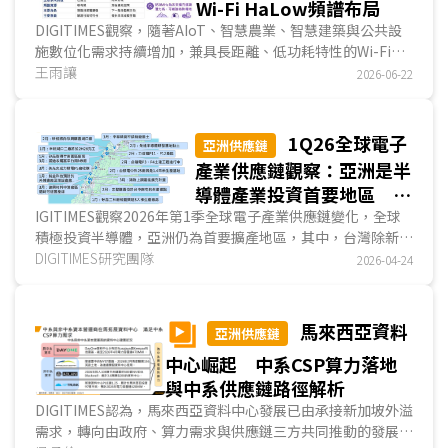
Wi-Fi HaLow頻譜布局
DIGITIMES觀察，隨著AIoT、智慧農業、智慧建築與公共設
施數位化需求持續增加，兼具長距離、低功耗特性的Wi-Fi
HaLow (IEEE 802.11ah)逐漸展現應用價值。相較於主流Wi-
王雨讓
2026-06-22
Fi技術聚焦於消費型電子產品與高速傳輸需求，Wi-Fi HaLow
更著重特定場域連線應用。近年日本透過場域驗證、產業協作
與頻譜規畫持續推動相關發展，並討論850MHz頻譜開放的可
1Q26全球電子
亞洲供應鏈
能性，使Wi-Fi HaLow再度成為全球Sub-GHz無線通訊市場
產業供應鏈觀察：亞洲是半
發展所關注的焦點。...
導體產業投資首要地區 歐
美地區業者收購動態成為焦
IGITIMES觀察2026年第1季全球電子產業供應鏈變化，全球
積極投資半導體，亞洲仍為首要擴產地區，其中，台灣除新竹
點
科學園區外，台中與嘉義、台南與高雄等也成為業者積極投資
DIGITIMES研究團隊
2026-04-24
地點；歐美地區除投資消息外，也有多起針對AI應用而啟動的
收購案，成為另一矚目焦點。...
馬來西亞資料
亞洲供應鏈
中心崛起 中系CSP算力落地
與中系供應鏈路徑解析
DIGITIMES認為，馬來西亞資料中心發展已由承接新加坡外溢
需求，轉向由政府、算力需求與供應鏈三方共同推動的發展格