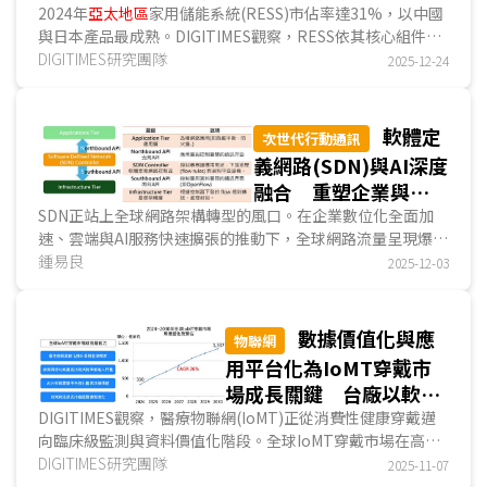
儲服務
2024年
亞太地區
家用儲能系統(RESS)市佔率達31%，以中國
與日本產品最成熟。DIGITIMES觀察，RESS依其核心組件、
儲能容量、安裝需求、應用場景分為固定式與便攜式。中日固
DIGITIMES研究團隊
2025-12-24
定式RESS業者各自推出專屬市場策略，包括前者研發RESS擴
增模組，力拼儲能容量最大化、後者鎖定RESS、太陽能及充
電樁，三大家庭能源元素連動；中日便攜式業者分別強調便攜
軟體定
次世代行動通訊
式RESS於戶外休閒活動或防災、野外作業的實際運用...
義網路(SDN)與AI深度
融合 重塑企業與電
信網路的未來架構
SDN正站上全球網路架構轉型的風口。在企業數位化全面加
速、雲端與AI服務快速擴張的推動下，全球網路流量呈現爆發
性成長，傳統以硬體為主、管理分散的網路模式已明顯無...
鍾易良
2025-12-03
數據價值化與應
物聯網
用平台化為IoMT穿戴市
場成長關鍵 台廠以軟硬
整合及醫療驗證合作為突
DIGITIMES觀察，醫療物聯網(IoMT)正從消費性健康穿戴邁
向臨床級監測與資料價值化階段。全球IoMT穿戴市場在高齡
破口
化、慢性病普及與遠距醫療常態化的推動下快速成長，2...
DIGITIMES研究團隊
2025-11-07