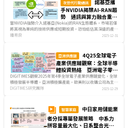
諾基亞攜
次世代行動通訊
境與設備情況，並依指令或場景自動調整控制策略。隨著家庭
手NVIDIA揭櫫AI-RAN趨
Agent時代來臨，居家語音助理可望進一步和Agentic AI協
勢 通訊與算力融合重塑
作，成為用戶下達指令與接收回饋的直觀入口，兩者協作提升
台廠供應鏈版圖
當NVIDIA強勢介入諾基亞(Nokia)的RAN生態體系，市場若僅
家庭管理效益。...
將其視為單純的技術供應或短期投資，恐怕低估其深遠的產業
意涵。DIGITIMES觀察，這起結盟撼動的是通訊產業長期以來
鍾易良
2025-12-31
由「專用硬體」與「供應鏈閉環」所維繫的寡佔結構。隨著AI
無線接取網路(AI-RAN)崛起，電信網路的核心價值正經歷從
「訊號處理效率」向「算力與智慧調度能力」的典範轉移。基
4Q25全球電子
亞洲供應鏈
地台不再只是傳統通訊節點，而是轉型為具備即時推論能力的
產業供應鏈觀察：全球半導
邊緣算力中心。...
體投資熱絡 亞洲電子零組
件擴廠受AI推動 中韓將再
DIGITIMES觀察2025年第4季全球電子產業供應鏈變化，全球
積極發展半導體，亞洲積極擴產能，歐美則以收購公司為主；
面對面板競局 資料中心熱
電子零組件方面，亞洲擴產動能為AI需求，歐美則成為業者減
DIGITIMES研究團隊
2025-12-29
點聚焦美、中、印大型市場
少地緣政治風險的據點；面板方面，中國業者加入8.6代IT用
OLED量產，中韓兩國將迎向下一場競爭；電子產品與EMS業
者布局方面...
中日家用儲能業
智慧家庭
者分採專屬發展策略 中系力
拼容量最大化、日系整合光充