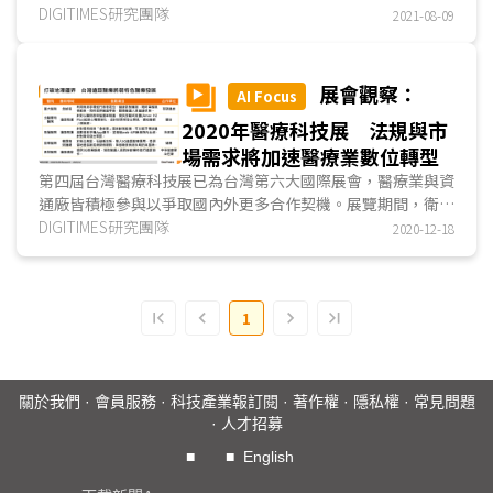
宣布開放所有醫療院所與全體民眾視訊診療服務，此舉將加速
DIGITIMES研究團隊
2021-08-09
創新科技導入醫療產業；開放未及兩個月，台灣即有高達
86.7%醫院...
展會觀察：
AI Focus
2020年醫療科技展 法規與市
場需求將加速醫療業數位轉型
第四屆台灣醫療科技展已為台灣第六大國際展會，醫療業與資
通廠皆積極參與以爭取國內外更多合作契機。展覽期間，衛福
部中央健康保險署更重磅宣布：2021年將成遠距醫療健保給
DIGITIMES研究團隊
2020-12-18
付元年，遠距醫療各種應用將成各大醫院重點發展項目。
在收費機制確立後，遠距醫療將由場域驗證走向落地應
用，各醫院將推出具其專業特色的遠距醫療服務，打破地理疆
1
界，吸引跨區患者就診，如
亞東醫院
與遠傳電信合作，於新北
石碇、萬里區，推出糖尿病照護網，結合院內醫療資源，以
5G網路結合IoT醫療器材，協助當地衛生所家醫科對糖尿病患
進行視力監測。
關於我們
·
會員服務
·
科技產業報訂閱
·
著作權
·
隱私權
·
常見問題
另一方面，健保署也將評估居家診療、長照服務納入遠距
·
人才招募
醫療項目的可能性。政策推動下，醫院將加速數位轉型步伐。
除遠距醫療外，健康醫療產業結合人工智慧、大數據、AIoT
■
■
English
(Artificial Intelligence of Things)、5G連網、智慧穿戴裝