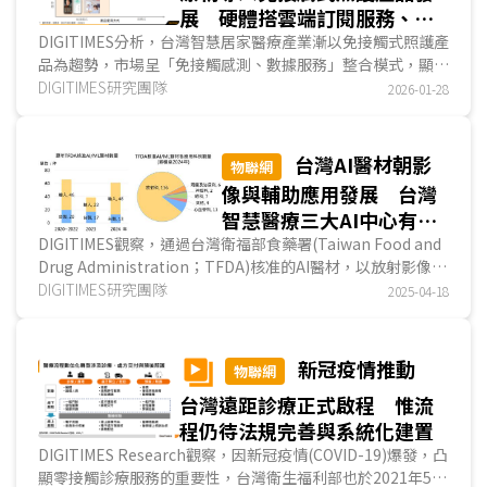
展 硬體搭雲端訂閱服務、軟
體平台採免月費模式
DIGITIMES分析，台灣智慧居家醫療產業漸以免接觸式照護產
品為趨勢，市場呈「免接觸感測、數據服務」整合模式，顯示
產業正朝技術與數據驅動轉型。硬體商發展硬體驅動...
DIGITIMES研究團隊
2026-01-28
台灣AI醫材朝影
物聯網
像與輔助應用發展 台灣
智慧醫療三大AI中心有助
提升落地速度與產業規模
DIGITIMES觀察，通過台灣衛福部食藥署(Taiwan Food and
Drug Administration；TFDA)核准的AI醫材，以放射影像應
用為大宗，技術類型以深度學習為核心，產品定位多...
DIGITIMES研究團隊
2025-04-18
新冠疫情推動
物聯網
台灣遠距診療正式啟程 惟流
程仍待法規完善與系統化建置
DIGITIMES Research觀察，因新冠疫情(COVID-19)爆發，凸
顯零接觸診療服務的重要性，台灣衛生福利部也於2021年5月