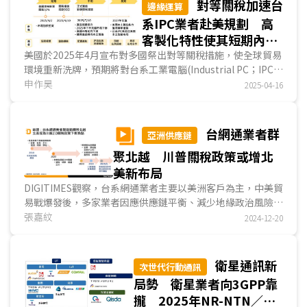
對等關稅加速台
邊緣運算
系IPC業者赴美規劃 高
客製化特性使其短期內難
以被輕易取代
美國於2025年4月宣布對多國祭出對等關稅措施，使全球貿易
環境重新洗牌，預期將對台系工業電腦(Industrial PC；IPC)
產業帶來直接衝擊。台系IPC業者於2024年美洲營收...
申作昊
2025-04-16
台網通業者群
亞洲供應鏈
聚北越 川普關稅政策或增北
美新布局
DIGITIMES觀察，台系網通業者主要以美洲客戶為主，中美貿
易戰爆發後，多家業者因應供應鏈平衡、減少地緣政治風險，
已陸續赴越南設廠，除處分中國廠、擴充台灣產能外，...
張嘉紋
2024-12-20
衛星通訊新
次世代行動通訊
局勢 衛星業者向3GPP靠
攏 2025年NR-NTN／