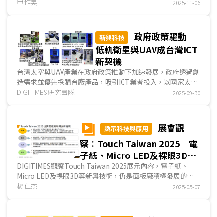
營收規模達新台幣1,629億元，年成長率達13.6%，...
申作昊
2025-11-06
政府政策驅動
新興科技
低軌衛星與UAV成台灣ICT
新契機
台灣太空與UAV產業在政府政策推動下加速發展，政府透過創
造需求並優先採購台廠產品，吸引ICT業者投入，以國家太空
中心負責的小型衛星(重量500公斤以下)為例，已逐步...
DIGITIMES研究團隊
2025-09-30
展會觀
顯示科技與應用
察：Touch Taiwan 2025 電
子紙、Micro LED及裸眼3D等
新興技術為面板廠展示重點
DIGITIMES觀察Touch Taiwan 2025展示內容，電子紙、
Micro LED及裸眼3D等新興技術，仍是面板廠積極發展的重
點，其中電子紙顯示器發展著重尺寸提升、適用溫度範圍...
楊仁杰
2025-05-07