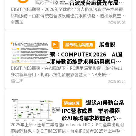
音波成台廠優先布局醫
材新商機
DIGITIMES觀察，2026年全球約47億人仍無法取得基本醫療
診斷服務。由於傳統超音波設備也受限於價格、體積及檢查排
程，難以延伸至第一線場域。手持式超音波將探頭、影像處
金西芷
2026-08-06
理、無線通訊、App與雲端功能整合於單一裝置，是醫學影像
設備中，產品架構最接近ICT產品的一類。隨著POCUS需求增
加，醫療設備大廠、超音波新創與台灣ICT業者相繼投入，競
展會觀
顯示科技與應用
爭已由硬體規格延伸至AI軟體、法規驗證與通路布局。...
察：COMPUTEX 2026 AI風
潮帶動節能需求與新興應用
提升AMOLED在PC市佔並擴大
DIGITIMES觀察，在AI風潮下，PC應用深受影響，並衍生出
多項新興應用，對顯示技術發展影響甚大。NB支援
電子紙和微顯示器商機
OpenClaw AI功能，對算力與節能要求趨嚴，有利於廠商改採
楊仁杰
2026-06-23
AMOLED面板；而在需兼顧畫質與面板刷新率的高階電競應
用，韓廠SDC研發新款QD-OLED面板以因應此需求。數位看
板節能需求趨嚴，有利彩色電子紙發展；AI雙向翻譯器提升透
邊緣AI帶動台系
邊緣運算
明顯示器需求；AR眼鏡沉浸式視覺，提升微顯示器發展；而
IPC營收成長 業者積極
無人機與人形機器人則創造無人機控制器與改善機器人手部感
於AI領域尋求軟體合作夥
測能力的需求。...
伴
2025年上半，全球工業電腦(Industrial PC；IPC)產業出現明
顯復甦跡象，DIGITIMES預估，台系IPC業者2025年上半整體