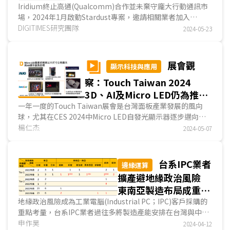
NB-NTN服務將起步
Iridium終止高通(Qualcomm)合作並未棄守龐大行動通訊市
場，2024年1月啟動Stardust專案，邀請相關業者加入
Iridium NB-NTN(Non Terrestrial Network)生態系，目標
DIGITIMES研究團隊
2024-05-23
20...
展會觀
顯示科技與應用
察：Touch Taiwan 2024
3D、AI及Micro LED仍為推進
台灣顯示器產業的新興技術
一年一度的Touch Taiwan展會是台灣面板產業發展的風向
球，尤其在CES 2024中Micro LED自發光顯示器逐步邁向量
產，使台廠對該技術開花結果表示樂觀態度。另外，3D顯...
楊仁杰
2024-05-07
台系IPC業者
邊緣運算
擴產避地緣政治風險
東南亞製造布局成重要
選項
地緣政治風險成為工業電腦(Industrial PC；IPC)客戶採購的
重點考量，台系IPC業者過往多將製造產能安排在台灣與中國
境內，但隨著近年越來越多客戶對「中國製造」、甚...
申作昊
2024-04-12