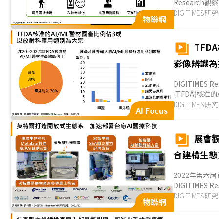
Researc
技關注重點，照顧
DIGITIMES研
物聯網
TFD
影像辨識為
DIGITIMES
(TFDA)核
佔醫療數據比重最
DIGITIMES研
AI Focus
展會觀
合建構生態
2022年第六
DIGITIME
大領域的標竿企業
DIGITIMES研
物聯網