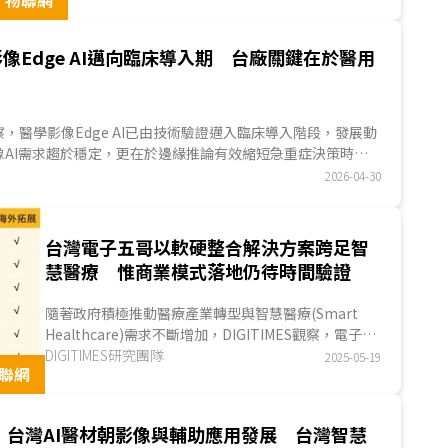
物聯網
域。手持式超音波將探頭、影像處理、無線通訊、
App與雲端功能整合於單一裝置，是醫學影像設備
中，產品架構最接近ICT產品的一類。隨著POCUS
像Edge AI邁向臨床導入期 台廠關鍵在於醫用
需求增加，醫療設備大廠、超音波新創與台灣ICT
業者相繼投入，競爭已由硬體規格延伸至AI軟體、
法規驗證與通路布局。...
S觀察，醫學影像Edge AI已由技術驗證邁入臨床導入階段，發展動
像AI需求趨於穩定，更在於邊緣推論有效縮短急重症決策時
影像系統轉向即時處理的雲邊協作架構。在此趨勢下，產業由
2026-04-30
轉向平台整合，台灣業者憑藉醫療IPC與系統整合能力具備切入
材認證與系統整合的法規要求，仍是目前推動商用化最主要的
台灣電子五哥以軟硬整合解決方案跨足智
慧醫療 惟商業模式落地仍待時間驗證
隨著政府積極推動醫療產業轉型與智慧醫療(Smart
Healthcare)需求不斷增加，DIGITIMES觀察，電子五
哥挾其資通訊技術優勢，透過延伸硬體製造能力至醫
DIGITIMES研究團隊
2025-05-19
聯網
材與監測裝置、開...
台灣AI醫材朝影像與輔助應用發展 台灣智慧