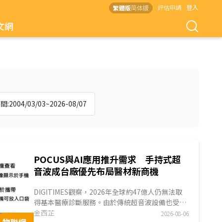
評估申請
登入
繁體版
简体版
文網
:2004/03/03~2026-08/07
POCUS與AI應用推升需求 手持式超
音波成台廠優先布局醫材新商機
DIGITIMES觀察，2026年全球約47億人仍無法取
得基本醫療診斷服務。由於傳統超音波設備也受限
於價格、體積及檢查排程，難以延伸至第一線場
金西芷
2026-08-06