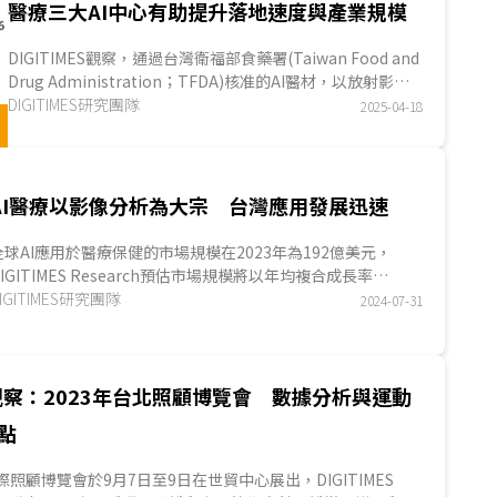
醫療三大AI中心有助提升落地速度與產業規模
DIGITIMES觀察，通過台灣衛福部食藥署(Taiwan Food and
Drug Administration；TFDA)核准的AI醫材，以放射影像
應用為大宗，技術類型以深度學習為核心，產品定位多...
DIGITIMES研究團隊
2025-04-18
AI醫療以影像分析為大宗 台灣應用發展迅速
全球AI應用於醫療保健的市場規模在2023年為192億美元，
DIGITIMES Research預估市場規模將以年均複合成長率
CAGR) 35.8%成長至2030年的1,597億美元。台灣AI醫療...
IGITIMES研究團隊
2024-07-31
察：2023年台北照顧博覽會 數據分析與運動
點
際照顧博覽會於9月7日至9日在世貿中心展出，DIGITIMES