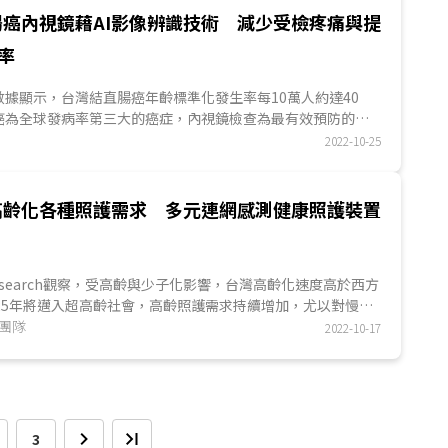
腸癌內視鏡藉AI影像辨識技術 減少受檢疼痛與提
率
據顯示，台灣結直腸癌年齡標準化發生率每10萬人約達40
癌為全球發病率第三大的癌症，內視鏡檢查為最有效預防的方
者疼痛，DI...
2022-10-25
高齡化各種照護需求 多元連網感測健康照護裝置
S Research觀察，受高齡與少子化影響，台灣高齡化速度高於西方
25年將邁入超高齡社會，高齡照護需求持續增加，尤以對慢性
最為...
究團隊
2022-10-17
3