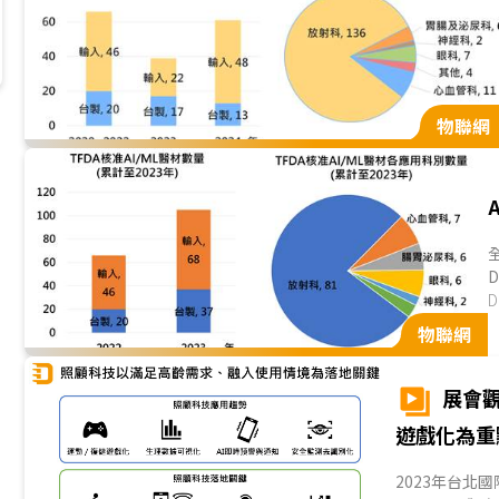
物聯網
(
D
物聯網
展會觀
遊戲化為重
2023年台北國