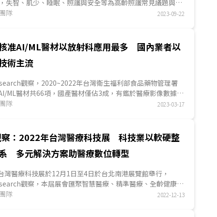
h觀察，失智、肌少、睡眠、照護與安全等為高齡照護常見議題與科
科技主...
究團隊
2023-09-22
A核准AI/ML醫材以放射科應用最多 國內業者以
技術主流
 Research觀察，2020~2022年台灣衛生福利部食品藥物管理署
准的AI/ML醫材共66項，國產醫材僅佔3成，有鑑於醫療影像數據量
多...
究團隊
2023-03-17
察：2022年台灣醫療科技展 科技業以軟硬整
系 多元解決方案助醫療數位轉型
屆台灣醫療科技展於12月1日至4日於台北南港展覽館舉行，
S Research觀察，本屆展會匯聚智慧醫療、精準醫療、全齡健康三
與新興...
究團隊
2022-12-13