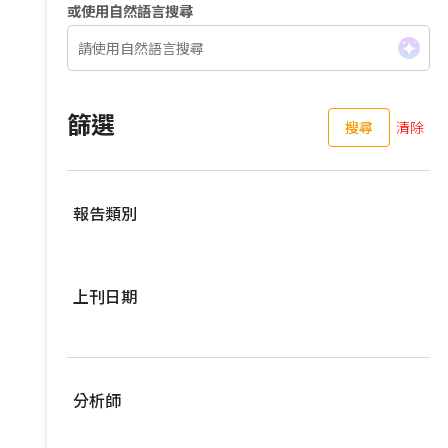
或使用自然語言搜尋
篩選
搜尋
清除
報告類別
伺服器
上刊日期
亞洲供應鏈
車用零組件
過去三個月
EV Focus
過去六個月
分析師
寬頻與無線
過去一年