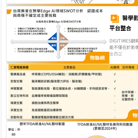
醫學影
平台整合
DIGITIME
能不僅在於影
間，推動醫療
金西芷
物聯網
單一產品供應
基礎；然而醫
障礙。...
物