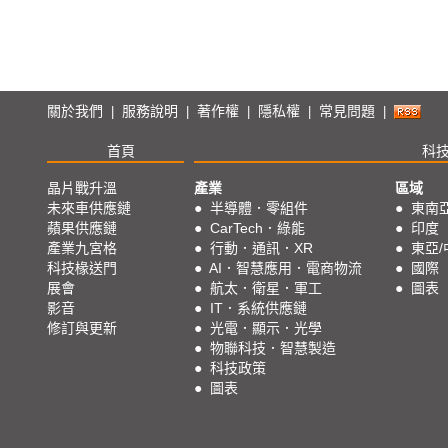
關於我們
服務說明
著作權
隱私權
常見問題
|
|
|
|
|
首頁
科
晶片戰升溫
產業
區域
未來車供應鏈
●
半導體．零組件
●
東南
蘋果供應鏈
●
CarTech．綠能
●
印度
產業九宮格
●
行動．通訊．XR
●
東亞/
科技椽送門
●
AI．智慧應用．電商物流
●
國際
展會
●
航太．衛星．軍工
●
圖表
影音
●
IT．系統供應鏈
修訂與更新
●
光電．顯示．光學
●
物聯科技．智慧製造
●
科技政策
●
圖表