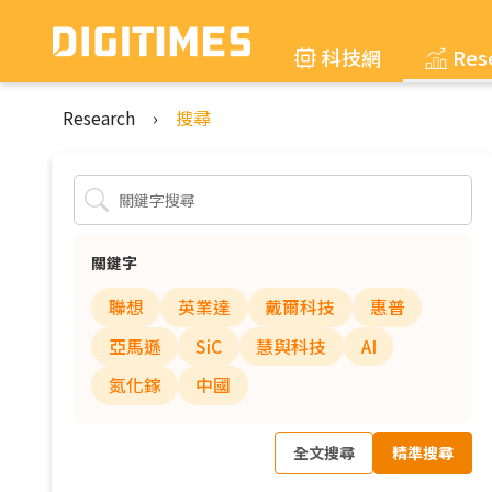
科技網
Res
Research
›
搜尋
關鍵字
聯想
英業達
戴爾科技
惠普
亞馬遜
SiC
慧與科技
AI
氮化鎵
中國
全文搜尋
精準搜尋