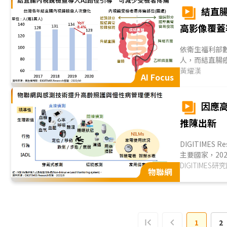
結直
高影像覆蓋
依衛生福利部數
人，而結直腸
式，但常造成受檢
黃耀漢
AI Focus
因應
推陳出新
DIGITIME
主要國家，20
病管理與居家安全
DIGITIMES研
物聯網
1
2