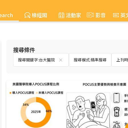
earch
椽經閣
活動家
影音
英
搜尋條件
搜尋關鍵字:台大醫院
搜尋模式:精準搜尋
上刊時間