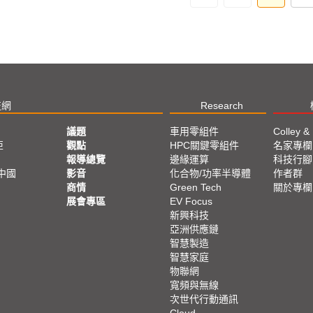
技網
Research
議題
車用零組件
Colley &
亞
觀點
HPC關鍵零組件
名家專欄
報導總覽
邊緣運算
科技行腳
中國
影音
化合物/功率半導體
作者群
商情
Green Tech
關於專欄
展會專區
EV Focus
新興科技
亞洲供應鏈
智慧製造
智慧家庭
物聯網
寬頻與無線
次世代行動通訊