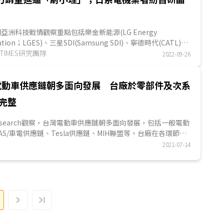
亞洲科技戰情觀察重點包括樂金新能源(LG Energy
lution；LGES)、三星SDI(Samsung SDI)、寧德時代(CATL)近
布新一代電池技術，主要將著重在電芯與電...
GITIMES研究團隊
2022-09-26
電動車供應鏈朝多面向發展 台廠於零部件及次系
完整
AS/車電供應鏈、Tesla供應鏈、MIH聯盟等，台廠在各環節表
，其中，於零部件及次系統布局相對完整，不僅打入國際一階
2021-07-14
大廠，部分台廠亦為Tesla關鍵零部件重要供應商。再者，MIH聯盟成
台灣ICT業者更多出海口。另外，因電動車供應鏈漸朝向扁平化
台廠跨入電動車供應鏈的機會。
動車供應鏈中，各環節表現有強弱之分，表現相對強的領
材料、馬達及動力系統、充電服務等；表現較弱的部分為電
陸電池產能規模大、性價比高，導致台廠擴產意願較低，此恐
產業發展的痛點。