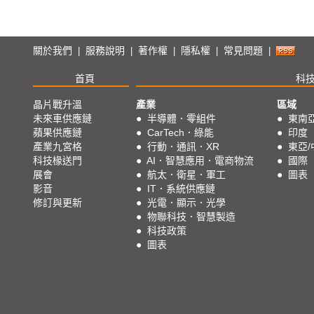
次世代行動通訊
陳加鑫
邱欣蕙
方覺民
顯示科技與應用
關於我們
服務說明
著作權
隱私權
常見問題
|
|
|
|
|
黃銘章
黃健治
智慧穿戴
首頁
科
行動裝置與應用
晶片戰升溫
產業
區域
未來車供應鏈
●
半導體．零組件
●
東南
智慧製造
蘋果供應鏈
●
CarTech．綠能
●
印度
產業九宮格
●
行動．通訊．XR
●
東亞/
科技椽送門
●
AI．智慧應用．電商物流
●
國際
展會
●
航太．衛星．軍工
●
圖表
影音
●
IT．系統供應鏈
修訂與更新
●
光電．顯示．光學
●
物聯科技．智慧製造
●
科技政策
●
圖表