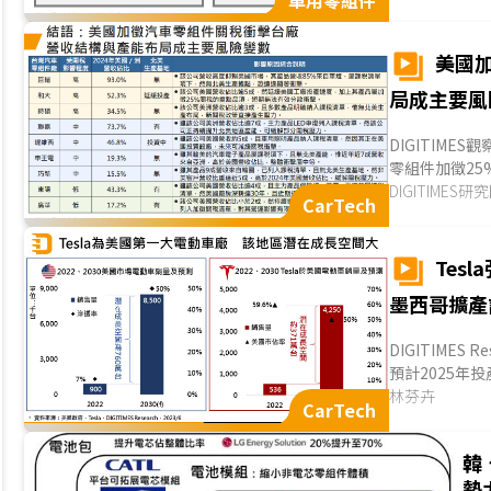
車用零組件
廠已具海外出
高速PCB與車
美國
局成主要風
DIGITIM
零組件加徵2
零組件業者影響程
DIGITIMES研
CarTech
Tes
墨西哥擴產
DIGITIME
預計2025年
規模，意味著在中
林芬卉
CarTech
韓
勢