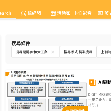
earch
椽經閣
活動家
影音
英
搜尋條件
搜尋關鍵字:和大工業
搜尋模式:精準搜尋
上刊時間
AI
DIGITIM
一產品能力，
已於電池材料
林芬卉
台灣供應鏈雖