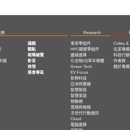
再者，因電動
納進廣義的電
對完整，舉例
Tier 1供應鏈
而眾所關注的
的零部件，部分台
技網
Research
估，因Tesl
議題
車用零組件
Colley &
業績增長。
亞
觀點
HPC關鍵零組件
名家專欄
鴻海所催生的
報導總覽
邊緣運算
科技行腳
平台扮演虛擬T
中國
影音
化合物/功率半導體
作者群
海口。
商情
Green Tech
關於專欄
另一方面，電
展會專區
EV Focus
更能掌握車廠
新興科技
鏈的機會。
亞洲供應鏈
智慧製造
智慧家庭
物聯網
寬頻與無線
次世代行動通訊
Cloud
電腦運算