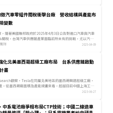
貨實績，並在AI趨勢帶動下，逐步切入車載運算、智慧座艙、
用感測器等高附加價值領域。...
加徵汽車零組件關稅衝擊台廠 營收結構與產能布
險變數
ES觀察，隨著美國聯邦政府於2025年4月3日公告對進口汽車與汽車
5%關稅，台灣汽車供應鏈產業面臨前所未有的挑戰，尤以汽車
度最為顯著......
究團隊
2025-04-09
la強化北美墨西哥超級工廠布局 台系供應鏈啟動
計畫
S Research觀察，Tesla在同屬北美地區的墨西哥興建超級工廠，
投產，從墨西哥廠面積及產能規畫來看，超越目前中國上海工廠
美關係...
2023-06-27
、中系電池廠爭相布局CTP技術；中國二線造車
力銷量進逼「蔚小理」；日系電機業者紛自研晶