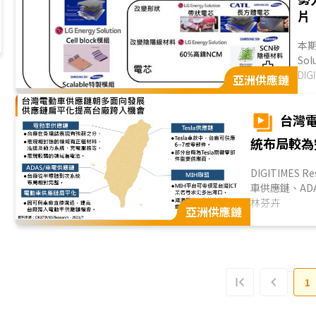
片
本期
So
期公
DI
亞洲供應鏈
台灣
統布局較為
DIGITIMES Research觀察，台灣電動車供應鏈朝多面向發展，包括一般電動
車供應鏈、AD
現有強弱之分
林芬卉
亞洲供應鏈
(Tier 1)
立，亦將提供
發展，將提高
台廠於一般電
域有電池正極
1
池，因中國大
成台灣電動車