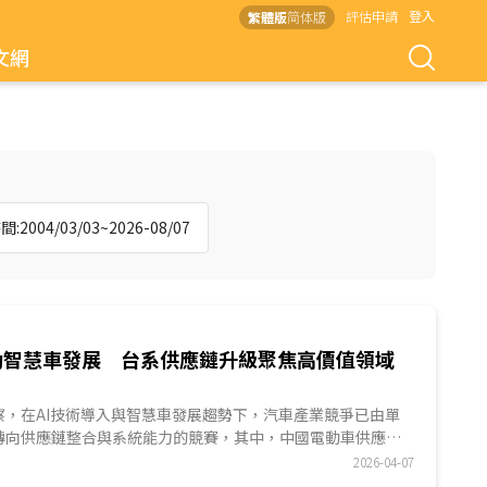
評估申請
登入
繁體版
简体版
文網
:2004/03/03~2026-08/07
驅動智慧車發展 台系供應鏈升級聚焦高價值領域
ES觀察，在AI技術導入與智慧車發展趨勢下，汽車產業競爭已由單
轉向供應鏈整合與系統能力的競賽，其中，中國電動車供應鏈
、電池製造、整車與充電服務形成完整產業聚落。相較之下，
2026-04-07
在電池領域相對弱勢，但在動力系統與充電設備方面，數家台