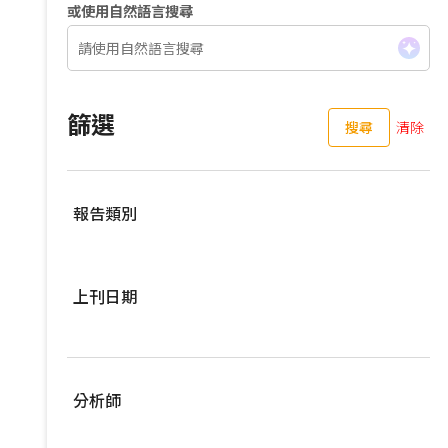
或使用自然語言搜尋
篩選
搜尋
清除
報告類別
伺服器
上刊日期
亞洲供應鏈
車用零組件
過去三個月
EV Focus
過去六個月
分析師
寬頻與無線
過去一年