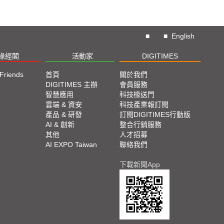
車設計朝與自駕及連網功能整合，故將ADAS及車電供應鏈
動車供應鏈來看，台廠從半導體、零部件乃至次系統的布局相
來說，台廠在ADAS用感測器不僅投入的業者多，且已打入國際
。
■
■
English
電動車大廠Tesla供應鏈方面，許多台廠不僅能提供多樣化
廠亦為其關鍵零部件重要供應商。DIGITMES Research預
椽經閣
活動家
DIGITIMES
a未來兩年電動車銷量年增率皆將超過50%，可望帶動供應鏈業者
 Friends
首頁
關於我們
DIGITIMES 主辦
會員服務
MIH聯盟也可帶給台灣電動車產業發展另一個機會，因MIH
智慧應用
科技椽送門
ier 1角色，將原本分散的台灣ICT業者集結起來，創造更多出
雲端 & 資安
科技產業報訂閱
產品 & 研發
訂閱DIGITIMES行動版
動車供應鏈漸朝向扁平化發展，台廠可與車廠直接溝通，
AI & 創新
整合行銷服務
對未來趨勢的看法及技術要求，故將提高台廠跨入電動車供應
其他
人才招募
AI EXPO Taiwan
聯絡我們
下載新聞App