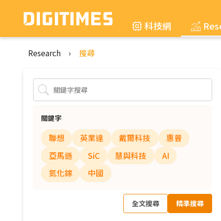
科技網
Res
Research
›
搜尋
關鍵字
聯想
英業達
戴爾科技
惠普
亞馬遜
SiC
慧與科技
AI
氮化鎵
中國
全文搜尋
精準搜尋