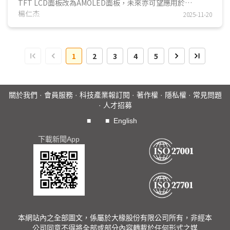
TFT LCD面板改為AMOLED面板，未來亦可望應用於
MacBook、iPad mini等產品，非蘋業者亦有機會跟進。
楊仁杰
2025-11-20
SDC、京東方等兩家蘋果主要面板供應商皆建構8.6代
(2,290mmx2,620mm) AMOLED面板產能；另TCL華星及維
信諾則透過引進新興AMOLED生產技術設置8.6代產線，因
1
2
3
4
5
此，DIGITIMES預測，若不計WOLED、QD-OLED產能，
2027年中系AMOLED面板產能可望超越韓廠...
關於我們
·
會員服務
·
科技產業報訂閱
·
著作權
·
隱私權
·
常見問題
·
人才招募
■
■
English
下載新聞App
本網站內之全部圖文，係屬於大椽股份有限公司所有，非經本
公司同意不得將全部或部分內容轉載於任何形式之媒