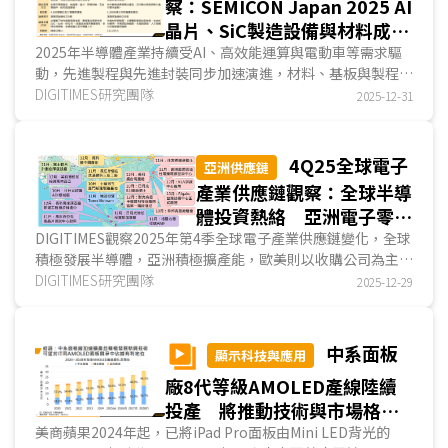
察：SEMICON Japan 2025 AI
晶片、SiC製造設備與材料成市
場焦點
2025年半導體產業持續受AI、高效能運算與電動車等需求驅
動，先進製程與先進封裝同步加速演進，材料、基板與製程設
備的重要性顯著提升。從SEMICON Japan 2025的展示...
DIGITIMES研究團隊
2025-12-31
4Q25全球電子
亞洲供應鏈
產業供應鏈觀察：全球半導
體投資熱絡 亞洲電子零組
件擴廠受AI推動 中韓將再
DIGITIMES觀察2025年第4季全球電子產業供應鏈變化，全球
積極發展半導體，亞洲積極擴產能，歐美則以收購公司為主；
面對面板競局 資料中心熱
電子零組件方面，亞洲擴產動能為AI需求，歐美則成為業者減
DIGITIMES研究團隊
2025-12-29
點聚焦美、中、印大型市場
少地緣政治風險的據點；面板方面，中國業者加入8.6代IT用
OLED量產，中韓兩國將迎向下一場競爭；電子產品與EMS業
者布局方面...
中系面板
顯示科技與應用
廠8代等級AMOLED產線陸續
投產 將推動技術與市場格局
轉變
美商蘋果2024年起，已將iPad Pro面板由Mini LED背光的