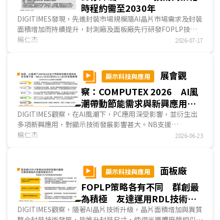
時程約需至2030年
DIGITIMES發現，先進封裝市場規模隨AI晶片市場需求及封裝
面積增加而持續提升，封測廠及面板廠先行研發FOPLP技
術，晶圓廠則發展CoPoS技術，目的皆為以玻璃基板取代
楊仁杰
2026-07-17
ABF載板，或是以玻璃中介層取代矽中介層。現階段部分封測
廠及面板廠已量產FOPLP技術，但尚未量產玻璃中介層，主
因玻璃通孔技術尚未成熟。主要載板廠如日廠揖斐電預測，玻
展會觀
顯示科技與應用
璃通孔技術需至2030年才能突破障礙，採玻璃中介層的進階
察：COMPUTEX 2026 AI風
CoPoS技術亦需屆時方可商業化。...
潮帶動節能需求與新興應用
提升AMOLED在PC市佔並擴大
DIGITIMES觀察，在AI風潮下，PC應用深受影響，並衍生出
多項新興應用，對顯示技術發展影響甚大。NB支援
電子紙和微顯示器商機
OpenClaw AI功能，對算力與節能要求趨嚴，有利於廠商改採
楊仁杰
2026-06-23
AMOLED面板；而在需兼顧畫質與面板刷新率的高階電競應
用，韓廠SDC研發新款QD-OLED面板以因應此需求。數位看
板節能需求趨嚴，有利彩色電子紙發展；AI雙向翻譯器提升透
面板廠
顯示科技與應用
明顯示器需求；AR眼鏡沉浸式視覺，提升微顯示器發展；而
FOPLP策略各有不同 群創最
無人機與人形機器人則創造無人機控制器與改善機器人手部感
測能力的需求。...
為積極 友達運用RDL技術發
展衛星天線等新興應用
DIGITIMES觀察，隨著AI晶片技術升級，晶片面積增加與異質
整合封裝技術發展，皆推升封裝尺寸，使得半導體廠競相引進