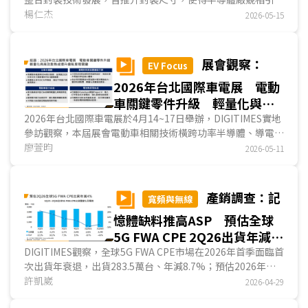
FOPLP取代FOWLP，透過「以方代圓」提升生產效率，而面
楊仁杰
2026-05-15
板廠因舊有產能的玻璃基板尺寸較封測廠更大，更有利於
FOPLP發展。現階段群創為面板廠中，唯一自力以舊有TFT
LCD產線發展FOPLP事業的業者，近期亦展示具有10層RDL
展會觀察：
EV Focus
的RDL-First樣品，宣示其抵抗玻璃基板翹曲問題已初見成
2026年台北國際車電展 電動
效，並力圖於近1~2年內將相關技術導入量產；友達選擇暫時
迴避與封測廠直接競爭，先行發展衛星天線、光通訊等RDL製
車關鍵零件升級 輕量化與高
程相關應用，積累技術實力；
夏普
則透過售廠予封測廠AOI電
效散熱成提升續航里程關鍵
2026年台北國際車電展於4月14~17日舉辦，DIGITIMES實地
子，並提供必要技術..
參訪觀察，本屆展會電動車相關技術橫跨功率半導體、導電材
料與高壓連接方案、動力系統及電池熱管理系統四大面向，各
廖萱昀
2026-05-11
業者透過策略整併與關鍵技術升級，實現提升系統效率、輕量
化設計與優化散熱性能，持續精進電動車性能表現。...
產銷調查：記
寬頻與無線
憶體缺料推高ASP 預估全球
5G FWA CPE 2Q26出貨年減
4% ASP反向支撐產值韌性
DIGITIMES觀察，全球5G FWA CPE市場在2026年首季面臨首
次出貨年衰退，出貨283.5萬台、年減8.7%；預估2026年第2
季回升至324.0萬台、年減幅度縮小至4%，降幅逐季收斂，
許凱崴
2026-04-29
顯示衝擊高點已過。儘管5G FWA CPE出貨量持續承壓，記憶