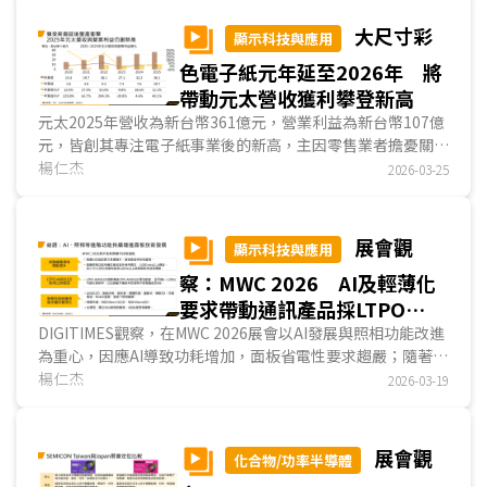
體及晶片缺貨已推高整機ASP，預估2026年第2季全球產值年
減幅度僅1.3%，明顯優於出貨量4%的衰退，ASP上行成為支
大尺寸彩
顯示科技與應用
撐產值韌性的關鍵。台廠2026年第1季5G FWA CPE出貨
色電子紙元年延至2026年 將
185.43萬台、年減2.97%，降幅遠小於全球均值，並憑藉多元
區域客戶結構、較高的營運商直供比重及供應鏈彈性，持續維
帶動元太營收獲利攀登新高
持全球約6成市佔。...
元太2025年營收為新台幣361億元，營業利益為新台幣107億
元，皆創其專注電子紙事業後的新高，主因零售業者擔憂關稅
可能導致零售價格變動頻繁，反助長電子標籤出貨。
楊仁杰
2026-03-25
DIGITIMES觀察，元太原本設定2025年為大尺寸彩色電子紙
元年，但因其專攻大尺寸電子墨水的新竹新廠良率提升速度不
如預期，使大尺寸彩色電子紙元年需延至2026年，基於能源
展會觀
顯示科技與應用
供需長短期因素皆傾向失調，節能性佳的電子紙可望加速取代
察：MWC 2026 AI及輕薄化
數位看板用TFT LCD及LED，並帶動元太營收獲利持續成
長。...
要求帶動通訊產品採LTPO
AMOLED比重增加
DIGITIMES觀察，在MWC 2026展會以AI發展與照相功能改進
為重心，因應AI導致功耗增加，面板省電性要求趨嚴；隨著照
相功能改善，DCI-P3 100%的色彩飽和度成為高階智慧型手
楊仁杰
2026-03-19
機標配。為兼顧功耗及畫質，主要業者採LTPO AMOLED作為
旗艦智慧型手機用面板，部分業者更於高階平板電腦及NB產
品採用...
展會觀
化合物/功率半導體