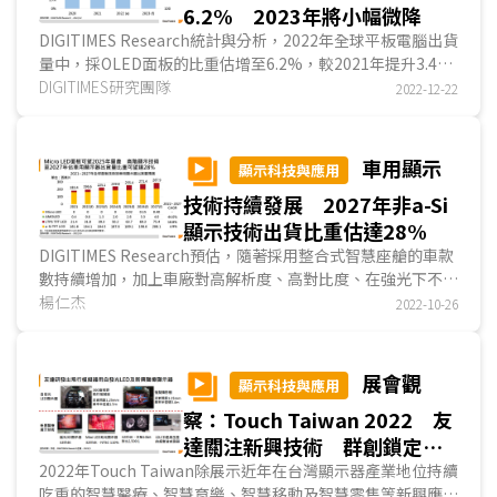
6.2% 2023年將小幅微降
DIGITIMES Research統計與分析，2022年全球平板電腦出貨
量中，採OLED面板的比重估增至6.2%，較2021年提升3.4個
百分點。2022年採OLED面板的平板品牌以三星(Sa...
DIGITIMES研究團隊
2022-12-22
車用顯示
顯示科技與應用
技術持續發展 2027年非a-Si
顯示技術出貨比重估達28%
DIGITIMES Research預估，隨著採用整合式智慧座艙的車款
數持續增加，加上車廠對高解析度、高對比度、在強光下不影
響駕駛人判讀儀表板功能的要求，2022年全球非a-Si ...
楊仁杰
2022-10-26
展會觀
顯示科技與應用
察：Touch Taiwan 2022 友
達關注新興技術 群創鎖定元
宇宙 元太彩色電子紙再改良
2022年Touch Taiwan除展示近年在台灣顯示器產業地位持續
吃重的智慧醫療、智慧育樂、智慧移動及智慧零售等新興應