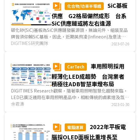
SiC基板
化合物/功率半導體
供應 G2格局儼然成形 台系
SiC供應鏈或將左右逢源
碳化矽(SiC)基板為SiC供應鏈發展源頭，無論元件、組裝至品
牌皆須仰賴SiC基板，因此，近期英飛凌(Infineon)及意法半
導體(STMicroelectronics)積極尋求中系SiC基板...
DIGITIMES研究團隊
2023-07-26
車用照明採用
CarTech
輕薄化LED成趨勢 台灣業者
積極往ADB智慧車燈布局
DIGITIMES Research觀察，隨著車用照明智慧化趨勢來臨，
LED已廣泛運用在車用照明產品中，相較傳統的鹵素燈及氙氣
燈，LED具高亮度、壽命長等優勢，能耗效率高亦適...
余君濤
2023-01-30
2022年平板電
電腦運算
腦採OLED面板比重增長至