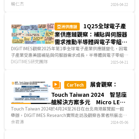
持續改進IT用TFT LCD省電性以因應AI時代對IT產業的衝擊
楊仁杰
2026-04-22
外，面板業者為鞏固市場地位並提升自身在供應鏈的階層，多
積極投入系統垂直整合事業，且因應AI時代對算力、通訊的要
求，並透過原有的設備與技術經驗，積極投入FOPLP、光通
1Q25全球電子產
亞洲供應鏈
訊、衛星天線等非顯示事業，藉以從早已成為紅海的面板事業
業供應鏈觀察：補貼與伺服器
中轉型升級，延續企業壽命、擴大獲利機會，呈現面板廠正逐
需求推動半導體與電子零組件
漸脫離傳統製造業角色，成為顯示與光電解決方案公司。...
擴產 電子產品與EMS新據點
DIGITIMES觀察2025年第1季全球電子產業供應鏈變化，因電
子產業受惠美國補貼與伺服器需求成長，半導體與電子零組件
廣布全球
業者投資熱烈。然因應川普對等關稅(reciprocal tari...
DIGITIMES研究團隊
2025-04-21
展會觀察：
CarTech
Touch Taiwan 2024 智慧座
艙解決方案多元 Micro LED
加速創新顯示發展
Touch Taiwan 2024於4月24至26日在台北南港展覽館一館
舉辦，DIGITIMES Research實際走訪及觀察各業者所展出的
車載顯示應用服務，多以智慧座艙及Micro LED技術...
余君濤
2024-05-06