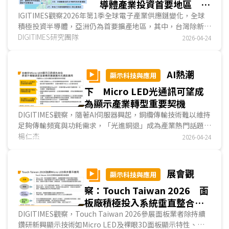
導體產業投資首要地區 歐
美地區業者收購動態成為焦
IGITIMES觀察2026年第1季全球電子產業供應鏈變化，全球
積極投資半導體，亞洲仍為首要擴產地區，其中，台灣除新竹
點
科學園區外，台中與嘉義、台南與高雄等也成為業者積極投資
DIGITIMES研究團隊
2026-04-24
地點；歐美地區除投資消息外，也有多起針對AI應用而啟動的
收購案，成為另一矚目焦點。...
AI熱潮
顯示科技與應用
下 Micro LED光通訊可望成
為顯示產業轉型重要契機
DIGITIMES觀察，隨著AI伺服器興起，銅纜傳輸技術難以維持
足夠傳輸頻寬與功耗需求，「光進銅退」成為產業熱門話題。
光通訊根據傳輸距離，可分為CW-DFB、VCSEL及Micro LED
楊仁杰
2026-04-24
等三種技術，其中前兩者皆基於雷射，在成本、壽命、功耗及
耐溫上，不及Micro LED，因此Micro LED光通訊將成機櫃內
傳輸主流。現階段台廠在Micro LED顯示技術與量產能力皆具
展會觀
顯示科技與應用
全球領先地位，尤其在巨量轉移位置精度與Micro LED晶粒密
察：Touch Taiwan 2026 面
度皆佔優勢，對於台廠向光通訊擴展幫助甚大。...
板廠積極投入系統垂直整合與
非顯示事業 開拓新利基
DIGITIMES觀察，Touch Taiwan 2026參展面板業者除持續
鑽研新興顯示技術如Micro LED及裸眼3D面板顯示特性、並