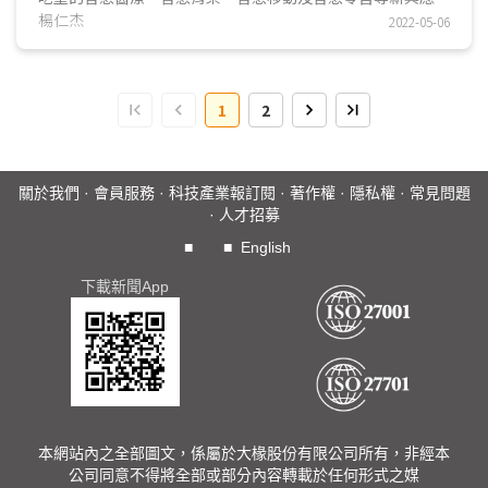
用，以及Mini LED和Micro LED等技術外，友達特別...
楊仁杰
2022-05-06
1
2
關於我們
·
會員服務
·
科技產業報訂閱
·
著作權
·
隱私權
·
常見問題
·
人才招募
■
■
English
下載新聞App
本網站內之全部圖文，係屬於大椽股份有限公司所有，非經本
公司同意不得將全部或部分內容轉載於任何形式之媒