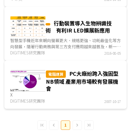
行動裝置導入生物辨識技
術 有利IR LED擴展新應用
智慧型手機近年來朝向螢幕更大、規格更強、功耗最佳化等方
向發展，隨著行動商務與第三方支付應用越來越普及，新一代
手機在個人身份辨識功能上也朝更簡化與更安全化的趨勢來設
DIGITIMES研究團隊
2016-08-05
計。因此，不少旗艦級手機紛紛導入新一代生物辨識
(Biometric)技術...
PC大廠紛跨入強固型
電腦運算
NB領域 產業用市場較有發展機
會
X
DIGITIMES研究團隊
2007-10-17
1